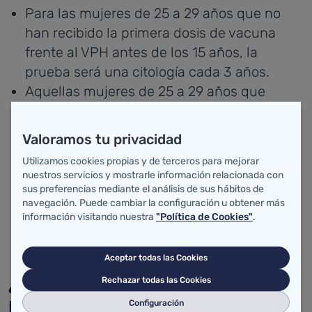
Para las mujeres de 25 a 29 años que no
han recibido la primera dosis de vacuna
frente al VPH antes de los 15 años, la
prueba será una citología cada 3 años.
Aquellas mujeres de 25 a 29 años que
hayan recibido la primera dosis de vacuna
antes de los 15 años, no tendrán que
Valoramos tu privacidad
hacerse citologías y entrarán directamente
Utilizamos cookies propias y de terceros para mejorar
en el programa a los 30 años.
nuestros servicios y mostrarle información relacionada con
Para las mujeres de 30 a 65 años,
sus preferencias mediante el análisis de sus hábitos de
navegación. Puede cambiar la configuración u obtener más
independientemente del estado de
información visitando nuestra
"Política de Cookies"
.
vacunación, la prueba será la detección del
VPH en una muestra vaginal cada 5 años.
Aceptar todas las Cookies
¿Qué es el Programa de Detección
Rechazar todas las Cookies
Precoz de Cáncer de Cérvix?
Configuración