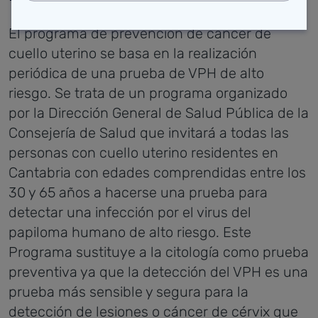
El programa de prevención de cáncer de
cuello uterino se basa en la realización
periódica de una prueba de VPH de alto
riesgo. Se trata de un programa organizado
por la Dirección General de Salud Pública de la
Consejería de Salud que invitará a todas las
personas con cuello uterino residentes en
Cantabria con edades comprendidas entre los
30 y 65 años a hacerse una prueba para
detectar una infección por el virus del
papiloma humano de alto riesgo. Este
Programa sustituye a la citología como prueba
preventiva ya que la detección del VPH es una
prueba más sensible y segura para la
detección de lesiones o cáncer de cérvix que