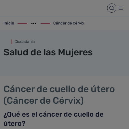
Cáncer de cérvix
Saltar al contenido principal
Abrir b
Abr
Inicio
Cáncer de cérvix
ir-a inicio
Mostrar opciones del camino de migas
ir-a Cáncer de cérvix
Ciudadanía
Salud de las Mujeres
Cáncer de cuello de útero
(Cáncer de Cérvix)
¿Qué es el cáncer de cuello de
útero?