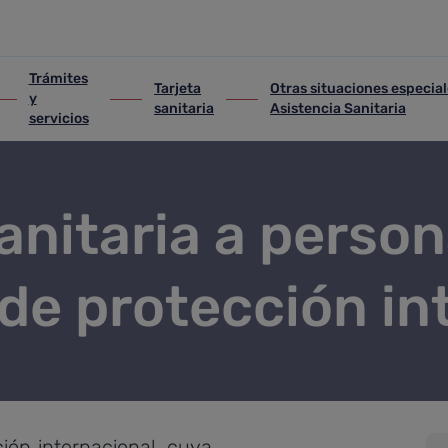
antes de protección internaci
Trámites
Tarjeta
Otras situaciones especial
y
iones
 Trámites y servicios
ir-a Tarjeta sanitaria
ir-a Otras situaciones especial
sanitaria
Asistencia Sanitaria
servicios
anitaria a perso
 de protección i
ión internacional, cuya