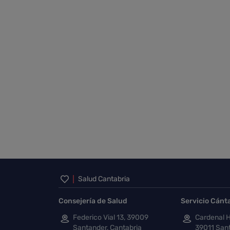
Inicio del pie de página
Salud Cantabria
Consejería de Salud
Servicio Cánt
Federico Vial 13, 39009
Cardenal H
Santander, Cantabria
39011 Sant