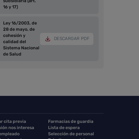
subsidiaria (art.
16 y 17)
Ley 16/2003, de
28 de mayo, de
cohesión y
DESCARGAR PDF
calidad del
Sistema Nacional
de Salud
ar cita previa
Farmacias de guardia
nión nos interesa
Lista de espera
 empleado
Selección de personal