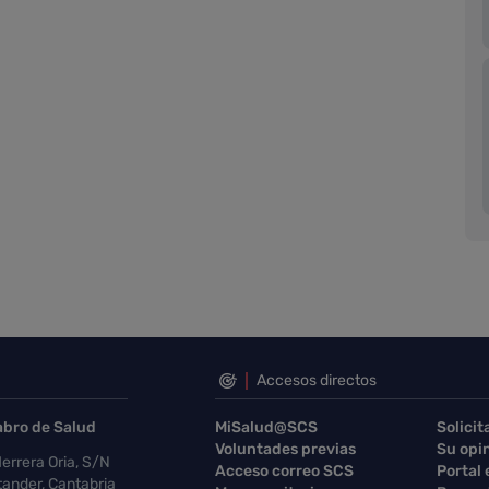
Accesos directos
abro de Salud
MiSalud@SCS
Solicit
Voluntades previas
Su opi
errera Oria, S/N
Acceso correo SCS
Portal
ander, Cantabria