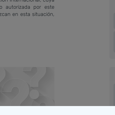
 autorizada por este
zcan en esta situación,
Necesita