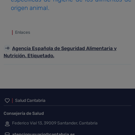
origen animal.
Enlaces
Agencia Española de Seguridad Alimentaria y
Nutrición. Etiquetado.
Inicio del pie de página
Salud Cantabria
Consejería de Salud
Federico Vial 13, 39009 Santander, Cantabria
atencionusuario@cantabria.es