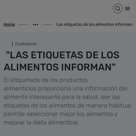
Las etiquetas de los aliment
Saltar al contenido principal
Abrir b
Abr
Inicio
Las etiquetas de los alimentos informan
ir-a inicio
Mostrar opciones del camino de migas
ir-a Las etiquetas de los alimentos infor
Ciudadanía
"LAS ETIQUETAS DE LOS
ALIMENTOS INFORMAN"
El etiquetado de los productos
alimenticios proporciona una información del
alimento interesante para la salud; leer las
etiquetas de los alimentos de manera habitual
permite seleccionar mejor los alimentos y
mejorar la dieta alimenticia.