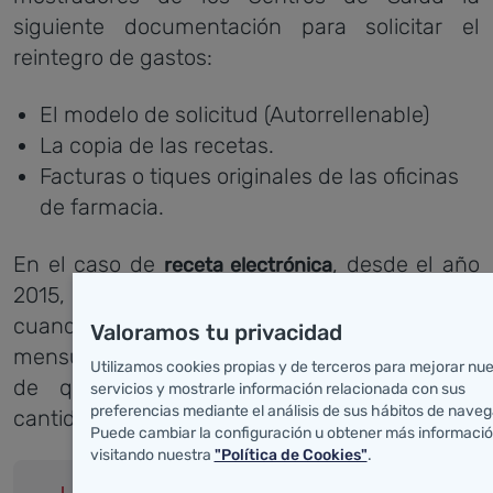
siguiente documentación para solicitar el
reintegro de gastos:
El modelo de solicitud (Autorrellenable)
La copia de las recetas.
Facturas o tiques originales de las oficinas
de farmacia.
En el caso de
, desde el año
receta electrónica
2015, el sistema comunica al farmacéutico
cuando el paciente ha alcanzado el tope
Valoramos tu privacidad
mensual que le corresponde abonar, con el fin
Utilizamos cookies propias y de terceros para mejorar nu
de que no continúe aportando ninguna
servicios y mostrarle información relacionada con sus
preferencias mediante el análisis de sus hábitos de naveg
cantidad en la oficina de farmacia
Puede cambiar la configuración u obtener más informaci
visitando nuestra
"Política de Cookies"
.