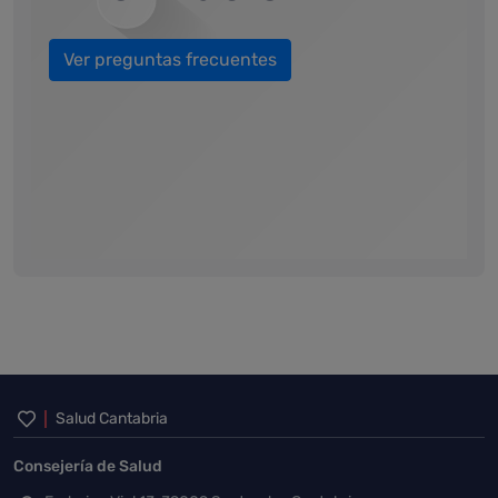
Ver preguntas frecuentes
Inicio del pie de página
Salud Cantabria
Consejería de Salud