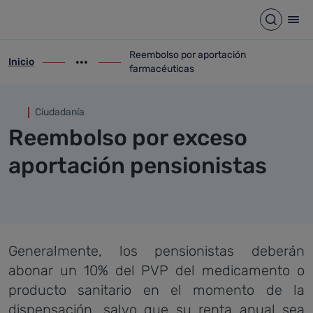
Reembolso por aportación fa
Saltar al contenido principal
Abrir b
Abr
Reembolso por aportación
Inicio
ir-a inicio
Mostrar opciones del camino de migas
ir-a Reembolso por aportación farmacéut
farmacéuticas
Ciudadanía
Reembolso por exceso
aportación pensionistas
Generalmente, los pensionistas deberán
abonar un 10% del PVP del medicamento o
producto sanitario en el momento de la
dispensación, salvo que su renta anual sea