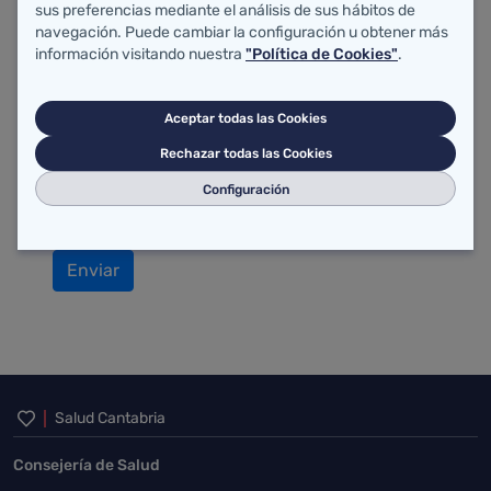
sus preferencias mediante el análisis de sus hábitos de
navegación. Puede cambiar la configuración u obtener más
información visitando nuestra
"Política de Cookies"
.
Aceptar todas las Cookies
Rechazar todas las Cookies
Configuración
Enviar
Inicio del pie de página
Salud Cantabria
Consejería de Salud