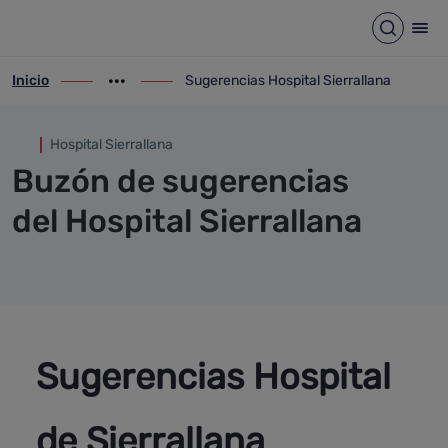
Sugerencias Hospital Sierrall
Saltar al contenido principal
Abrir b
Abr
Inicio
Sugerencias Hospital Sierrallana
ir-a inicio
Mostrar opciones del camino de migas
ir-a Sugerencias Hospital Sierrallana
Hospital Sierrallana
Buzón de sugerencias
del Hospital Sierrallana
Sugerencias Hospital 
de Sierrallana