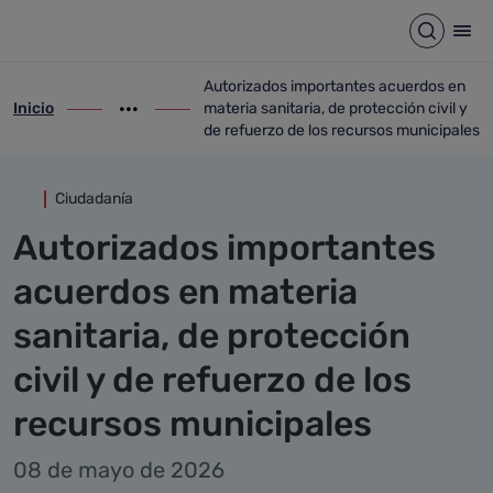
Detalle noticia
Saltar al contenido principal
Abrir b
Abr
Autorizados importantes acuerdos en
Inicio
materia sanitaria, de protección civil y
ir-a inicio
Mostrar opciones del camino de migas
ir-a Autorizados importantes acuerdos en 
de refuerzo de los recursos municipales
Ciudadanía
Autorizados importantes
acuerdos en materia
sanitaria, de protección
civil y de refuerzo de los
recursos municipales
08 de mayo de 2026