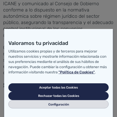
ICANE y comunicado al Consejo de Gobierno
conforme a lo dispuesto en la normativa
autonómica sobre régimen jurídico del sector
público, asegurando la transparencia y el adecuado
control institucional de los convenios
administrativos.
Valoramos tu privacidad
Con esta actuación, el Gobierno de Cantabria
Utilizamos cookies propias y de terceros para mejorar
reafirma su compromiso con el fortalecimiento del
nuestros servicios y mostrarle información relacionada con
sistema estadístico autonómico como herramienta
sus preferencias mediante el análisis de sus hábitos de
esencial para el diseño, seguimiento y evaluación
navegación. Puede cambiar la configuración u obtener más
de las políticas públicas.
información visitando nuestra
"Política de Cookies"
.
Salud
Aceptar todas las Cookies
Rechazar todas las Cookies
El Consejo de Gobierno ha autorizado la
celebración de un acuerdo marco para el
Configuración
suministro de mobiliario clínico destinado a las
unidades de hospitalización del Servicio