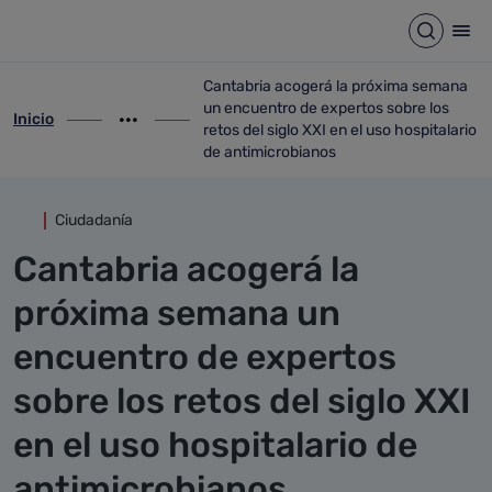
Detalle noticia
Saltar al contenido principal
Abrir b
Abr
Cantabria acogerá la próxima semana
un encuentro de expertos sobre los
Inicio
ir-a inicio
Mostrar opciones del camino de migas
ir-a Cantabria acogerá la próxima semana
retos del siglo XXI en el uso hospitalario
de antimicrobianos
Ciudadanía
Cantabria acogerá la
próxima semana un
encuentro de expertos
sobre los retos del siglo XXI
en el uso hospitalario de
antimicrobianos