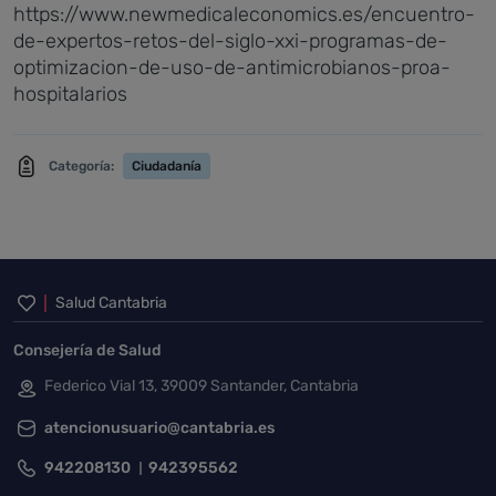
https://www.newmedicaleconomics.es/encuentro-
de-expertos-retos-del-siglo-xxi-programas-de-
optimizacion-de-uso-de-antimicrobianos-proa-
hospitalarios
Categoría:
Ciudadanía
Inicio del pie de página
Salud Cantabria
Consejería de Salud
Federico Vial 13, 39009 Santander, Cantabria
atencionusuario@cantabria.es
942208130
942395562