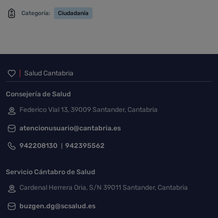
Categoría:
Ciudadanía
Inicio del pie de página
Salud Cantabria
Consejería de Salud
Federico Vial 13, 39009 Santander, Cantabria
atencionusuario@cantabria.es
942208130
942395562
Servicio Cántabro de Salud
Cardenal Herrera Oria, S/N 39011 Santander, Cantabria
buzgen.dg@scsalud.es