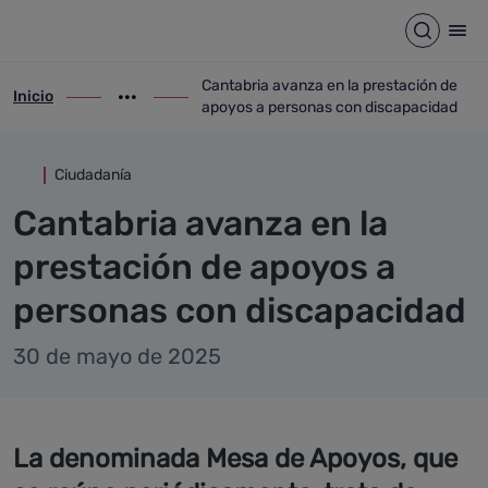
Detalle noticia
Saltar al contenido principal
Abrir b
Abr
Cantabria avanza en la prestación de
Inicio
ir-a inicio
Mostrar opciones del camino de migas
ir-a Cantabria avanza en la prestación 
apoyos a personas con discapacidad
Ciudadanía
Cantabria avanza en la
prestación de apoyos a
personas con discapacidad
30 de mayo de 2025
La denominada Mesa de Apoyos, que