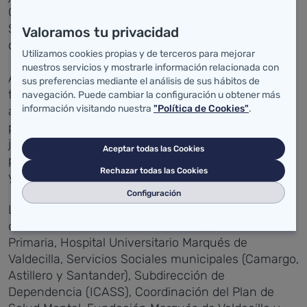
Camargo, Piélagos, Santa Cruz de Bezana,
Santander y Villaescusa, está la de mejorar la
Valoramos tu privacidad
comunicación entre los agentes implicados.
Utilizamos cookies propias y de terceros para mejorar
nuestros servicios y mostrarle información relacionada con
Además, la Mesa, que se reúne periódicamente,
sus preferencias mediante el análisis de sus hábitos de
trata de clarificar situaciones en las que es preciso
navegación. Puede cambiar la configuración u obtener más
información visitando nuestra
"Política de Cookies"
.
activar medidas judiciales de apoyo, así como el
procedimiento para la comunicación a los órganos
judiciales. También, se encarga de acordar
Aceptar todas las Cookies
protocolos de actuación que garanticen los apoyos
Rechazar todas las Cookies
y cuidados necesarios a este colectivo.
Configuración
La Mesa está integrada por representantes de
diversos ámbitos como son Fiscalía, Atención
Primaria, Hospital Universitario Marqués de
Valdecilla, Servicios Sociales municipales (Camargo,
Astillero y Santander), Subdirección de
Dependencia (ICASS), Coordinación del Plan de