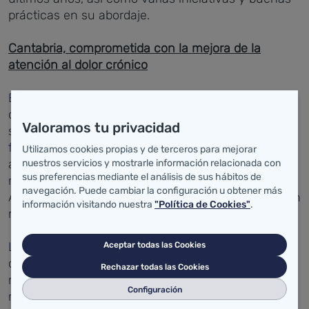
prácticas en su abordaje.
Cantabria, comprometida con la mejora de la
atención al dolor crónico
El desarrollo del modelo cántabro no ha sido un
camino en solitario. Castilla y León lleva años
Valoramos tu privacidad
siendo referente nacional en este ámbito y ha
formado a los profesionales cántabros. Desde ese
Utilizamos cookies propias y de terceros para mejorar
aprendizaje compartido y adaptando el modelo a la
nuestros servicios y mostrarle información relacionada con
sus preferencias mediante el análisis de sus hábitos de
realidad de Cantabria, nace el programa piloto de
navegación. Puede cambiar la configuración u obtener más
Afrontamiento Activo del Dolor que se ha puesto en
información visitando nuestra
"Política de Cookies"
.
marcha este año.
La iniciativa combina educación en neurociencia
Aceptar todas las Cookies
del dolor con exposición segura y progresiva al
Rechazar todas las Cookies
movimiento en formato grupal. El objetivo es
Configuración
reducir la dependencia del sistema sanitario y