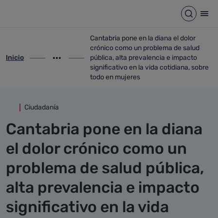
Detalle noticia
Saltar al contenido principal
Abrir b
Abr
Cantabria pone en la diana el dolor
crónico como un problema de salud
Inicio
pública, alta prevalencia e impacto
ir-a inicio
Mostrar opciones del camino de migas
ir-a Cantabria pone en la diana el dolor 
significativo en la vida cotidiana, sobre
todo en mujeres
Ciudadanía
Cantabria pone en la diana
el dolor crónico como un
problema de salud pública,
alta prevalencia e impacto
significativo en la vida