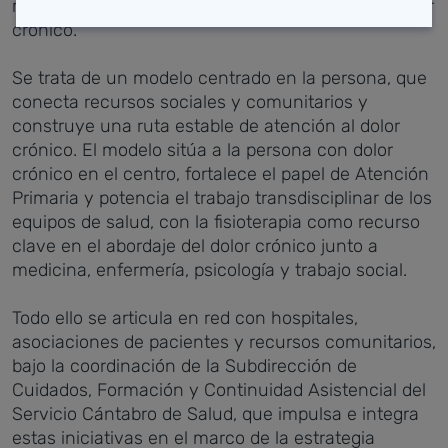
mejorar la calidad de vida de las personas con dolor
crónico.
Se trata de un modelo centrado en la persona, que
conecta recursos sociales y comunitarios y
construye una ruta estable de atención al dolor
crónico. El modelo sitúa a la persona con dolor
crónico en el centro, fortalece el papel de Atención
Primaria y potencia el trabajo transdisciplinar de los
equipos de salud, con la fisioterapia como recurso
clave en el abordaje del dolor crónico junto a
medicina, enfermería, psicología y trabajo social.
Todo ello se articula en red con hospitales,
asociaciones de pacientes y recursos comunitarios,
bajo la coordinación de la Subdirección de
Cuidados, Formación y Continuidad Asistencial del
Servicio Cántabro de Salud, que impulsa e integra
estas iniciativas en el marco de la estrategia