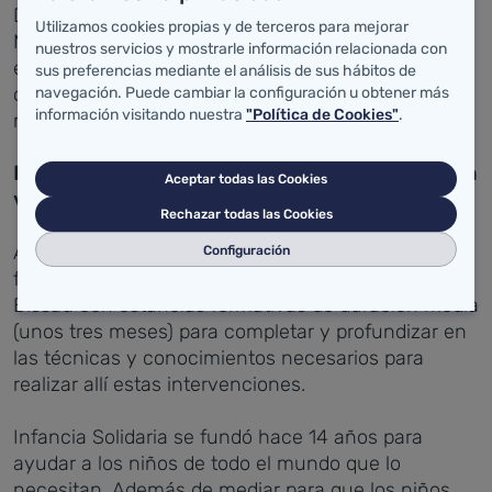
Deporte, se realizarán en el Hospital Universitario
Utilizamos cookies propias y de terceros para mejorar
Marqués de Valdecilla, un centro con amplia
nuestros servicios y mostrarle información relacionada con
experiencia en intervenciones pediátricas en áreas
sus preferencias mediante el análisis de sus hábitos de
como traumatología, neurocirugía, cirugía
navegación. Puede cambiar la configuración u obtener más
información visitando nuestra
"Política de Cookies"
.
maxilofacial y oncología quirúrgica.
Formación de profesionales sanitarios de países en
Aceptar todas las Cookies
vías de desarrollo
Rechazar todas las Cookies
Además, Sanidad también colaborará en la
Configuración
formación de profesionales sanitarios de Guinea
Bissau con estancias formativas de duración media
(unos tres meses) para completar y profundizar en
las técnicas y conocimientos necesarios para
realizar allí estas intervenciones.
Infancia Solidaria se fundó hace 14 años para
ayudar a los niños de todo el mundo que lo
necesitan. Además de mediar para que los niños