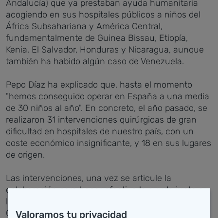
Andalucía) que ya prestaban ayuda humanitaria
acogiendo en sus hospitales públicos a niños del
África Subsahariana y América Central,
fundamentalmente de Guinea Bissau, Etiopía,
Kenia, El Salvador, Honduras y Nicaragua, aunque
también ha habido algún caso de Venezuela.
Pepo Díaz ha explicado que, hasta el momento
"hemos conseguido operar en España a una media
de 30 niños al año". En concreto, el año pasado, se
realizaron 31 intervenciones quirúrgicas de gran
dificultad en hospitales de nuestro país, con un
coste económico insignificante, y 18 en sus lugares
de origen.
Las intervenciones, una vez se articule la
colaboración para hacer efectiva la ayuda junto a
la Dirección General de Cooperación de la
Consejería de Universidades, Igualdad, Cultura y
Valoramos tu privacidad