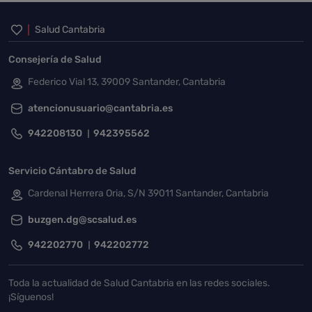
Inicio del pie de página
Salud Cantabria
Consejería de Salud
Federico Vial 13, 39009 Santander, Cantabria
atencionusuario@cantabria.es
942208130
942395562
Servicio Cántabro de Salud
Cardenal Herrera Oria, S/N 39011 Santander, Cantabria
buzgen.dg@scsalud.es
942202770
942202772
Toda la actualidad de Salud Cantabria en las redes sociales.
¡Síguenos!