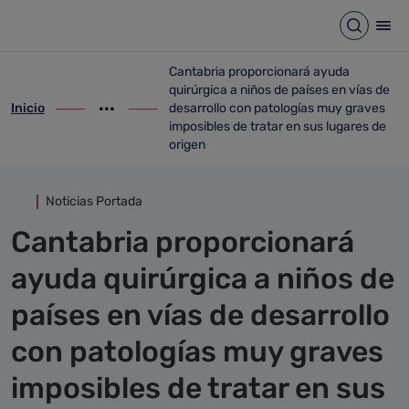
Detalle noticia
Saltar al contenido principal
Abrir b
Abr
Cantabria proporcionará ayuda
quirúrgica a niños de países en vías de
Inicio
desarrollo con patologías muy graves
ir-a inicio
Mostrar opciones del camino de migas
ir-a Cantabria proporcionará ayuda quirú
imposibles de tratar en sus lugares de
origen
Noticias Portada
Cantabria proporcionará
ayuda quirúrgica a niños de
países en vías de desarrollo
con patologías muy graves
imposibles de tratar en sus