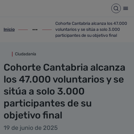
Detalle noticia
Saltar al contenido principal
Abrir b
Abr
Cohorte Cantabria alcanza los 47.000
Inicio
voluntarios y se sitúa a solo 3.000
ir-a inicio
Mostrar opciones del camino de migas
ir-a Cohorte Cantabria alcanza los 47.000 
participantes de su objetivo final
Ciudadanía
Cohorte Cantabria alcanza
los 47.000 voluntarios y se
sitúa a solo 3.000
participantes de su
objetivo final
19 de junio de 2025