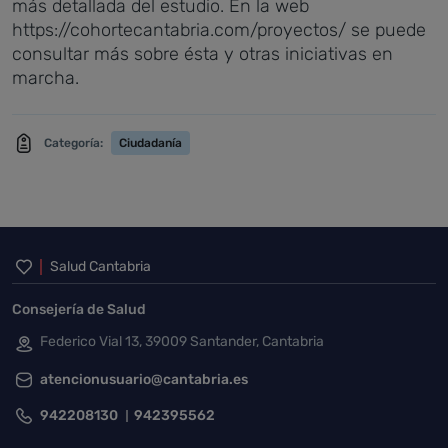
más detallada del estudio. En la web
https://cohortecantabria.com/proyectos/ se puede
consultar más sobre ésta y otras iniciativas en
marcha.
Categoría:
Ciudadanía
Inicio del pie de página
Salud Cantabria
Consejería de Salud
Federico Vial 13, 39009 Santander, Cantabria
atencionusuario@cantabria.es
942208130
942395562