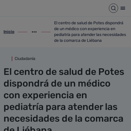
Detalle noticia
Saltar al contenido principal
Abrir b
Abr
El centro de salud de Potes dispondrá
de un médico con experiencia en
Inicio
ir-a inicio
Mostrar opciones del camino de migas
ir-a El centro de salud de Potes dispond
pediatría para atender las necesidades
de la comarca de Liébana
Ciudadanía
El centro de salud de Potes
dispondrá de un médico
con experiencia en
pediatría para atender las
necesidades de la comarca
de Liébana