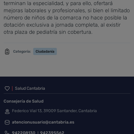
terminan la especialidad, y para ello, ofertará
mejoras laborales y profesionales, si bien el limitado
número de niños de la comarca no hace posible la
dotación exclusiva a jornada completa, al existir
otra plaza de pediatría sin cobertura.
Categoría:
Ciudadanía
Inicio del pie de página
Salud Cantabria
Consejería de Salud
Federico Vial 13, 39009 Santander, Cantabria
atencionusuario@cantabria.es
942208130
942395562