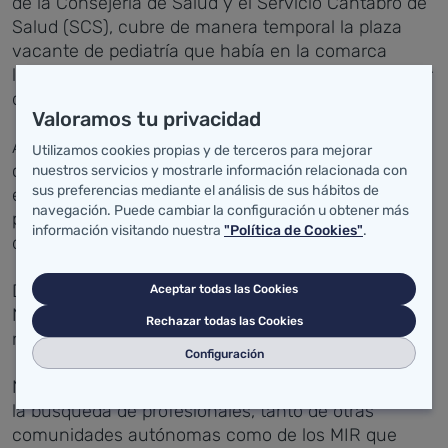
de la Consejería de Salud y el Servicio Cántabro de
Salud (SCS), cubre de manera temporal la plaza
vacante de pediatría que había en la comarca
lebaniega por la jubilación, hace meses, de la titular
de la plaza.
Valoramos tu privacidad
Ante la imposibilidad de encontrar pediatras para la
Utilizamos cookies propias y de terceros para mejorar
cobertura de esta plaza, la Consejería ha adoptado
nuestros servicios y mostrarle información relacionada con
sus preferencias mediante el análisis de sus hábitos de
esta medida con un profesional con experiencia
navegación. Puede cambiar la configuración u obtener más
pediátrica que trabaja en el propio centro de salud
información visitando nuestra
"Política de Cookies"
.
de Potes.
De manera complementaria, la pediatra de Puente
Aceptar todas las Cookies
Nansa seguirá atendiendo el seguimiento de recién
Rechazar todas las Cookies
nacidos en la comarca.
Configuración
No obstante, el Gobierno de Cantabria continúa en
la búsqueda de profesionales, tanto de otras
comunidades autónomas como de los MIR que