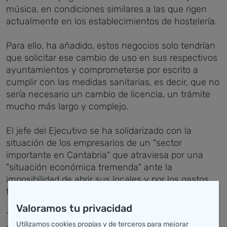
música, en condiciones similares a las que rigen
actualmente en los establecimientos de hostelería.
Para ello, ha añadido, estos negocios solo tendrían
que solicitar ese cambio de uso en sus respectivos
ayuntamientos y comprometerse por escrito a
cumplir con las medidas sanitarias, es decir, que no
sería necesario un cambio de licencia, un trámite
mucho más largo y complejo.
El jefe del Ejecutivo se ha solidarizado con la
situación de los empresarios de un "sector
importante en Cantabria" que atraviesa por una
"situación económica tremenda" ante la
imposibilidad de abrir sus locales y por los gastos
fijos que siguen teniendo que soportar.
Valoramos tu privacidad
Tras recordar que las medidas en tiempos de
Utilizamos cookies propias y de terceros para mejorar