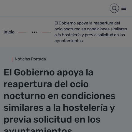
Detalle noticia
Saltar al contenido principal
Abrir b
Abr
El Gobierno apoya la reapertura del
ocio nocturno en condiciones similares
Inicio
ir-a inicio
Mostrar opciones del camino de migas
ir-a El Gobierno apoya la reapertura del 
a la hostelería y previa solicitud en los
ayuntamientos
Noticias Portada
El Gobierno apoya la
reapertura del ocio
nocturno en condiciones
similares a la hostelería y
previa solicitud en los
ayuntamientos