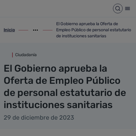
Detalle noticia
Saltar al contenido principal
Abrir b
Abr
El Gobierno aprueba la Oferta de
Inicio
Empleo Público de personal estatutario
ir-a inicio
Mostrar opciones del camino de migas
ir-a El Gobierno aprueba la Oferta de Emp
de instituciones sanitarias
Ciudadanía
El Gobierno aprueba la
Oferta de Empleo Público
de personal estatutario de
instituciones sanitarias
29 de diciembre de 2023