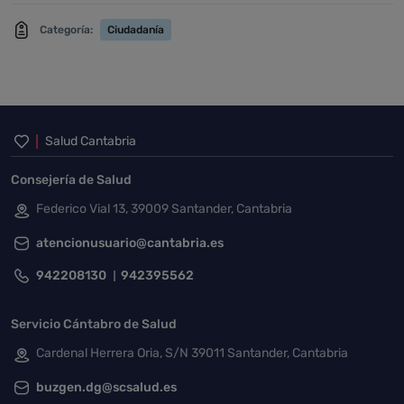
Categoría:
Ciudadanía
Inicio del pie de página
Salud Cantabria
Consejería de Salud
Federico Vial 13, 39009 Santander, Cantabria
atencionusuario@cantabria.es
942208130
942395562
Servicio Cántabro de Salud
Cardenal Herrera Oria, S/N 39011 Santander, Cantabria
buzgen.dg@scsalud.es