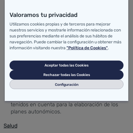
Aprobada la prórroga del Plan de Residuos de
Valoramos tu privacidad
Cantabria 2017-2023 hasta el 31 de diciembre de
Utilizamos cookies propias y de terceros para mejorar
2025. La Comunidad Autónoma elaborará un
nuestros servicios y mostrarle información relacionada con
nuevo documento cuando esté finalizado y en
sus preferencias mediante el análisis de sus hábitos de
vigor el Plan Estatal Marco de Residuos que está
navegación. Puede cambiar la configuración u obtener más
elaborando el Ministerio para la Transición
información visitando nuestra
"Política de Cookies"
.
Ecológica y el Reto Demográfico, que contendrá
el diagnóstico de la situación, la estrategia
Aceptar todas las Cookies
general y las orientaciones de la política de
Rechazar todas las Cookies
residuos, así como los objetivos mínimos de
recogida separada, preparación para la
Configuración
reutilización, reciclado, valorización y
eliminación que, necesariamente, han de ser
tenidos en cuenta para la elaboración de los
planes autonómicos.
Salud