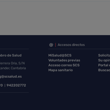
Accesos directos
abro de Salud
MiSalud@SCS
Solicit
Voluntades previas
Su opi
errera Oria, S/N
Acceso correo SCS
Portal
ander, Cantabria
Mapa sanitario
Buscad
g@scsalud.es
70
942202772