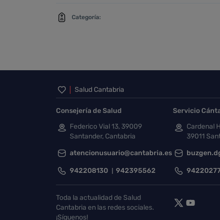
Categoría:
Inicio del pie de página
Salud Cantabria
Consejería de Salud
Servicio Cánt
Federico Vial 13, 39009
Cardenal H
Santander, Cantabria
39011 Sant
atencionusuario@cantabria.es
buzgen.d
942208130
942395562
9422027
Toda la actualidad de Salud
Cantabria en las redes sociales.
¡Síguenos!