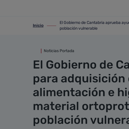
Detalle noticia
Saltar al contenido principal
El Gobierno de Cantabria aprueba ayuda
Inicio
ir-a inicio
ir-a El Gobierno de Cantabria aprueba a
población vulnerable
Noticias Portada
El Gobierno de C
para adquisición 
alimentación e hi
material ortoprot
población vulner