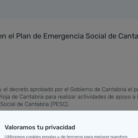
 el Plan de Emergencia Social de Cantab
oy el decreto aprobado por el Gobierno de Cantabria el 
oja de Cantabria para realizar actividades de apoyo a 
 Social de Cantabria (PESC).
del Gobierno de Cantabria, Rosa Eva Díaz Tezanos, part
lias que están sufriendo más directamente las consecue
Valoramos tu privacidad
 para hacerla frente. Tiene como objetivo general dar 
Utilizamos cookies propias y de terceros para mejorar nuestros