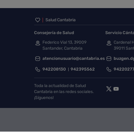
Inicio del pie de página
Salud Cantabria
Consejería de Salud
Servicio Cánt
Federico Vial 13, 39009
Cardenal H
Santander, Cantabria
39011 Sant
atencionusuario@cantabria.es
buzgen.d
942208130
942395562
9422027
Toda la actualidad de Salud
Cantabria en las redes sociales.
¡Síguenos!