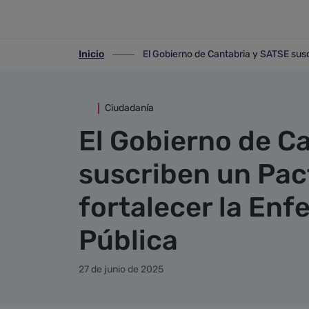
Detalle noticia
Saltar al contenido principal
Inicio
El Gobierno de Cantabria y SATSE susc
ir-a inicio
ir-a El Gobierno de Cantabria y SATSE s
Ciudadanía
El Gobierno de C
suscriben un Pac
fortalecer la Enf
Pública
27 de junio de 2025