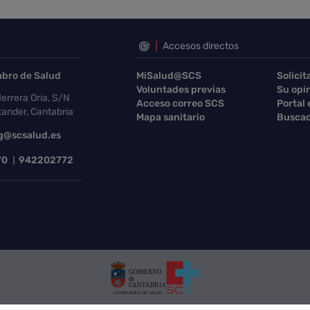
Accesos directos
abro de Salud
MiSalud@SCS
Solicit
Voluntades previas
Su opi
errera Oria, S/N
Acceso correo SCS
Portal
ander, Cantabria
Mapa sanitario
Buscad
g@scsalud.es
70
942202772