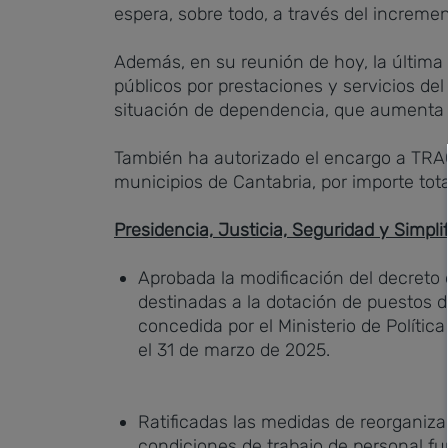
espera, sobre todo, a través del increment
Además, en su reunión de hoy, la última 
públicos por prestaciones y servicios de
situación de dependencia, que aumenta de
También ha autorizado el encargo a TRAG
municipios de Cantabria, por importe tota
Presidencia, Justicia, Seguridad y Simpli
Aprobada la modificación del decret
destinadas a la dotación de puestos de
concedida por el Ministerio de Política
el 31 de marzo de 2025.
Ratificadas las medidas de reorganiza
condiciones de trabajo de personal fu