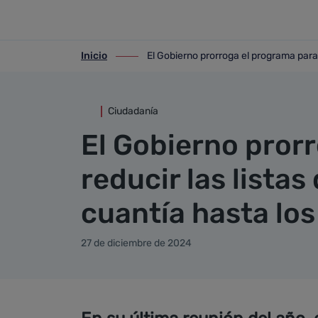
Detalle noticia
Saltar al contenido principal
Inicio
El Gobierno prorroga el programa para 
ir-a inicio
ir-a El Gobierno prorroga el programa pa
Ciudadanía
El Gobierno pror
reducir las lista
cuantía hasta los
27 de diciembre de 2024