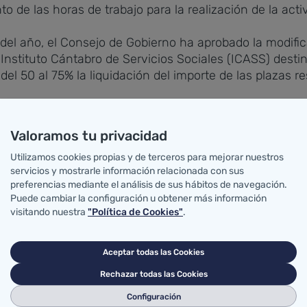
o de las horas de trabajo para la realización de la acti
del año, el Consejo de Gobierno ha aprobado la modific
l Instituto Cántabro de Servicios Sociales (ICASS) dest
l 50 al 75% la liquidación del importe de las plazas r
SA de la ejecución del proyecto de mejora de infraest
l de un millón de euros.
Valoramos tu privacidad
ficación Administrativa
Utilizamos cookies propias y de terceros para mejorar nuestros
servicios y mostrarle información relacionada con sus
preferencias mediante el análisis de sus hábitos de navegación.
o de concesión directa de ayudas en especie a ayunta
Puede cambiar la configuración u obtener más información
 trabajo inteligentes, con el fin de adecuar la entrega 
visitando nuestra
"Política de Cookies"
.
 Territorial. De esta forma, la entrega de los equipos a
Aceptar todas las Cookies
Rechazar todas las Cookies
ción negociadas en la Mesa Sectorial de Función Públi
Configuración
ncionario.