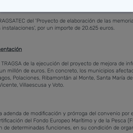
RAGSATEC del 'Proyecto de elaboración de las memoria
s instalaciones', por un importe de 20.625 euros.
mentación
 TRAGSA de la ejecución del proyecto de mejora de infr
un millón de euros. En concreto, los municipios afecta
agos, Polaciones, Ribamontán al Monte, Santa María de
Vicente, Villaescusa y Voto.
a adenda de modificación y prórroga del convenio por 
certificación del Fondo Europeo Marítimo y de la Pesca
n de determinadas funciones, en su condición de organ