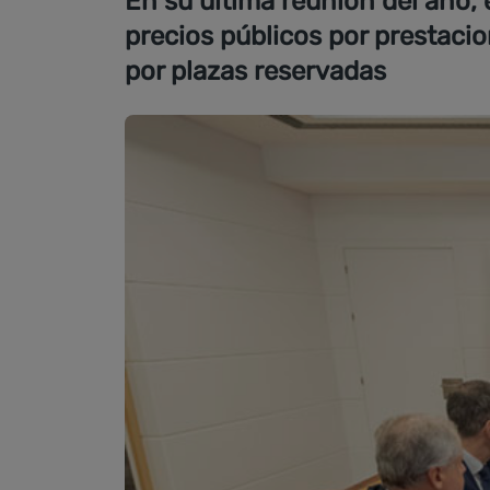
En su última reunión del año, 
precios públicos por prestaci
por plazas reservadas