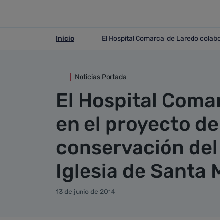
Detalle noticia
Saltar al contenido principal
Inicio
El Hospital Comarcal de Laredo colabo
ir-a inicio
ir-a El Hospital Comarcal de Laredo col
Noticias Portada
El Hospital Coma
en el proyecto de
conservación del 
Iglesia de Santa 
13 de junio de 2014