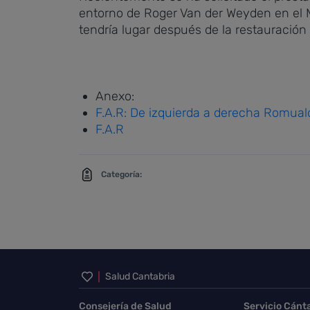
entorno de Roger Van der Weyden en el Mu
tendría lugar después de la restauración
Anexo:
F.A.R: De izquierda a derecha Romuald
F.A.R
Categoría:
Inicio del pie de página
Salud Cantabria
Consejería de Salud
Servicio Cánt