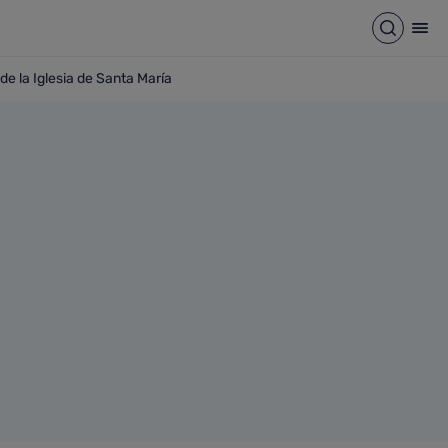
Abrir b
Abr
e la Iglesia de Santa María
blo de Belén de la Iglesia de Santa María