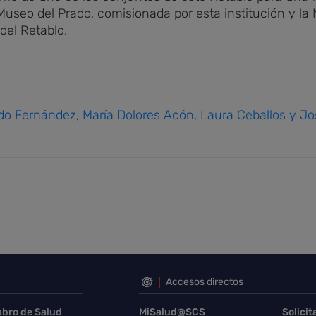
seo del Prado, comisionada por esta institución y la N
 del Retablo.
o Fernández, María Dolores Acón, Laura Ceballos y José
Accesos directos
abro de Salud
MiSalud@SCS
Solicit