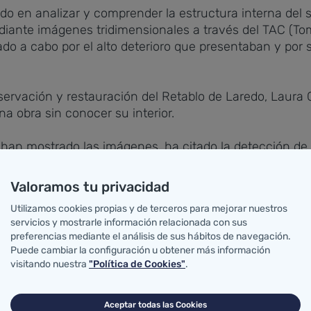
ado en analizar y comprender la estructura interna del 
iante imágenes tridimensionales a través del TAC (To
ado a cabo por el alto deterioro que presentaban y por
servación y restauración del Retablo de Laredo, Laura 
a obra sin conocer su interior.
 han mostrado las imágenes, ha citado la detección de 
sinas empleadas en los tratamientos de conservación an
ructivo de la obra y número de fragmentos de madera 
Valoramos tu privacidad
Utilizamos cookies propias y de terceros para mejorar nuestros
ridimensionales han reflejado los sistemas de unión ex
servicios y mostrarle información relacionada con sus
ateriales de relleno añadidos y su grado de fijación al
preferencias mediante el análisis de sus hábitos de navegación.
 conservación o eliminación.
Puede cambiar la configuración u obtener más información
visitando nuestra
"Política de Cookies"
.
do, nos ha dado seguridad para acometer los trabajos d
Aceptar todas las Cookies