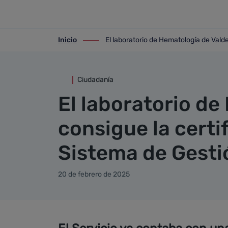
Detalle noticia
Saltar al contenido principal
Inicio
El laboratorio de Hematología de Valde
ir-a inicio
ir-a El laboratorio de Hematología de Va
Ciudadanía
El laboratorio de
consigue la certi
Sistema de Gesti
20 de febrero de 2025