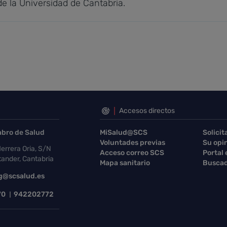
e la Universidad de Cantabria.
Accesos directos
abro de Salud
MiSalud@SCS
Solicit
Voluntades previas
Su opi
errera Oria, S/N
Acceso correo SCS
Portal
ander, Cantabria
Mapa sanitario
Buscad
g@scsalud.es
70
942202772