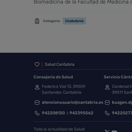
Biomedicina de la Facultad de Medicina d
Categoría:
Ciudadanía
Inicio del pie de página
Salud Cantabria
Consejería de Salud
Servicio Cánt
Federico Vial 13, 39009
Cardenal H
Santander, Cantabria
39011 Sant
atencionusuario@cantabria.es
buzgen.d
942208130
942395562
9422027
Toda la actualidad de Salud