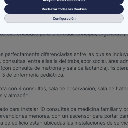
Aceptar todas las Cookies
rimera planta), aunque su diseño, tal y como ha querido
Rechazar todas las Cookies
n un futuro fuera necesario.
Configuración
de 11.000 personas, incluida la población pediátrica, 
s diferenciados para la entrada principal, urgencias y 
s perfectamente diferenciadas entre las que se incluy
 consultas, entre ellas la del trabajador social, área ad
(con consulta de matrona y sala de lactancia), fisioterap
y 3 de enfermería pediátrica.
a con 4 consultas, sala de observación, sala de trata
os y almacén.
eñado para instalar 10 consultas de medicina familiar y
ntervenciones menores, con un ascensor para portar cam
a de edificio están ubicadas las instalaciones de servic