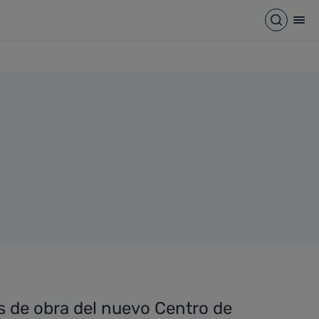
Abrir b
Abr
os de obra del nuevo Centro de