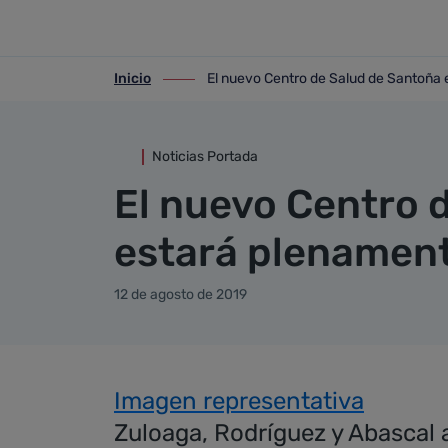
Detalle noticia
Saltar al contenido principal
Inicio
El nuevo Centro de Salud de Santoña 
ir-a inicio
ir-a El nuevo Centro de Salud de Santo
Noticias Portada
El nuevo Centro 
estará plenament
12 de agosto de 2019
Imagen representativa
Zuloaga, Rodríguez y Abascal 