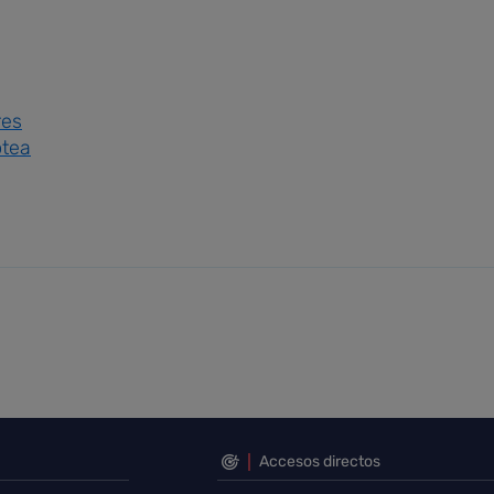
res
otea
Accesos directos