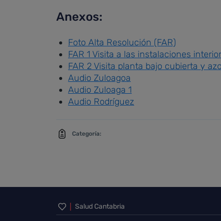
Anexos:
Foto Alta Resolución (FAR)
FAR 1 Visita a las instalaciones interio
FAR 2 Visita planta bajo cubierta y az
Audio Zuloagoa
Audio Zuloaga 1
Audio Rodríguez
Categoría:
Inicio del pie de página
Salud Cantabria