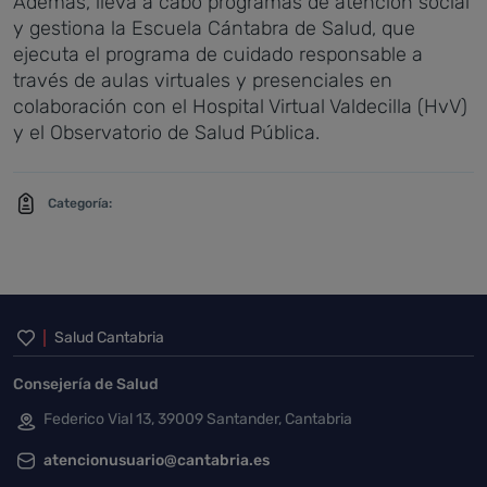
Además, lleva a cabo programas de atención social
y gestiona la Escuela Cántabra de Salud, que
ejecuta el programa de cuidado responsable a
través de aulas virtuales y presenciales en
colaboración con el Hospital Virtual Valdecilla (HvV)
y el Observatorio de Salud Pública.
Categoría:
Inicio del pie de página
Salud Cantabria
Consejería de Salud
Federico Vial 13, 39009 Santander, Cantabria
atencionusuario@cantabria.es