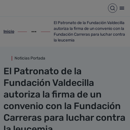
Detalle noticia
Saltar al contenido principal
Abrir b
Abr
El Patronato de la Fundación Valdecilla
autoriza la firma de un convenio con la
Inicio
ir-a inicio
Mostrar opciones del camino de migas
ir-a El Patronato de la Fundación Valdeci
Fundación Carreras para luchar contra
la leucemia
Noticias Portada
El Patronato de la
Fundación Valdecilla
autoriza la firma de un
convenio con la Fundación
Carreras para luchar contra
la leucemia