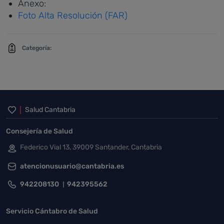
Anexo:
Foto Alta Resolución (FAR)
Categoría:
Inicio del pie de página
Salud Cantabria
Consejería de Salud
Federico Vial 13, 39009 Santander, Cantabria
atencionusuario@cantabria.es
942208130
942395562
Servicio Cántabro de Salud