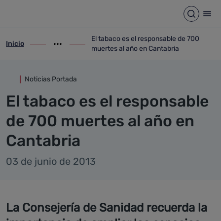
Detalle noticia
Saltar al contenido principal
Abrir b
Abr
El tabaco es el responsable de 700
Inicio
ir-a inicio
Mostrar opciones del camino de migas
ir-a El tabaco es el responsable de 700 
muertes al año en Cantabria
Noticias Portada
El tabaco es el responsable
de 700 muertes al año en
Cantabria
03 de junio de 2013
La Consejería de Sanidad recuerda la