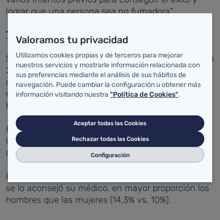
lograr que una persona sea no fumadora".
Tabaquismo en Cantabria
Valoramos tu privacidad
Utilizamos cookies propias y de terceros para mejorar
Según la Encuesta Nacional de Salud 2011-2012, un
nuestros servicios y mostrarle información relacionada con
24,7% de la población cántabra consume tabaco a
sus preferencias mediante el análisis de sus hábitos de
diario u ocasionalmente, inferior a la prevalencia a
navegación. Puede cambiar la configuración u obtener más
nivel nacional (27%), con un consumo superior en
información visitando nuestra
"Política de Cookies"
.
hombres (27,9%) que en mujeres (21,6%).
Aceptar todas las Cookies
El porcentaje de exfumadores es superior en
Cantabria que la media española, 22,3%, siendo
Rechazar todas las Cookies
casi el doble hombres (29,5%) que mujeres (15,6%).
Configuración
El 12,7% de los exfumadores dejó de fumar porque
se lo aconsejó su médico, en mayor proporción los
hombres que las mujeres (14,3% vs. 10%).