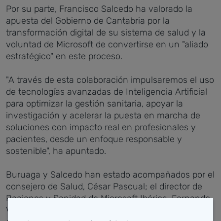
Por su parte, Francisco Salcedo ha valorado la
apuesta del Gobierno de Cantabria por la
transformación digital de su sistema de salud y la
voluntad de Microsoft de convertirse en un "aliado
estratégico" en este proceso.
"A través de esta colaboración impulsaremos el uso
de tecnologías avanzadas de Inteligencia Artificial
para optimizar la gestión sanitaria, apoyar la
investigación y acelerar la puesta en marcha de
soluciones con impacto real en profesionales y
pacientes, desde un enfoque responsable y
sostenible", ha apuntado.
Buruaga y Salcedo han estado acompañados por el
consejero de Salud, César Pascual; el director de
Regiones y Sanidad de Microsoft Ibérica, Fernando
Valiño; el responsable de las relaciones de esta