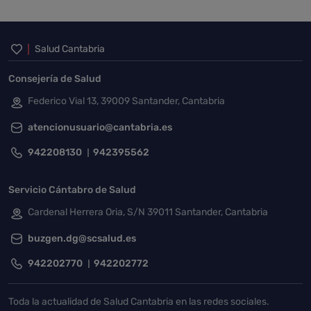
Inicio del pie de página
Salud Cantabria
Consejería de Salud
Federico Vial 13, 39009 Santander, Cantabria
atencionusuario@cantabria.es
942208130
942395562
Servicio Cántabro de Salud
Cardenal Herrera Oria, S/N 39011 Santander, Cantabria
buzgen.dg@scsalud.es
942202770
942202772
Toda la actualidad de Salud Cantabria en las redes sociales.