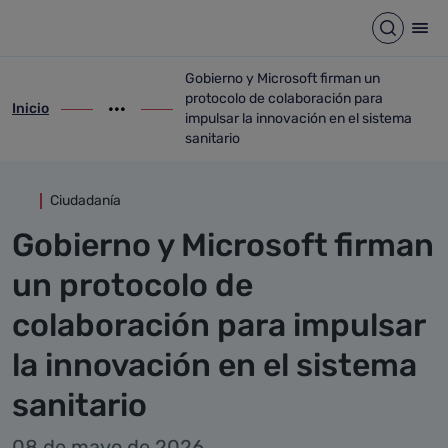
Detalle noticia
Saltar al contenido principal
Abrir b
Abr
Gobierno y Microsoft firman un
protocolo de colaboración para
Inicio
ir-a inicio
Mostrar opciones del camino de migas
ir-a Gobierno y Microsoft firman un proto
impulsar la innovación en el sistema
sanitario
Ciudadanía
Gobierno y Microsoft firman
un protocolo de
colaboración para impulsar
la innovación en el sistema
sanitario
08 de mayo de 2026