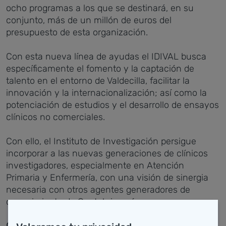
ocho programas a los que se destinará, en su
conjunto, más de un millón de euros del
presupuesto de esta organización.
Con esta nueva línea de ayudas el IDIVAL busca
específicamente el fomento y la captación de
talento en el entorno de Valdecilla, facilitar la
innovación y la internacionalización; así como la
potenciación de estudios y el desarrollo de ensayos
clínicos no comerciales.
Con ello, el Instituto de Investigación persigue
incorporar a las nuevas generaciones de clínicos
investigadores, especialmente en Atención
Primaria y Enfermería, con una visión de sinergia
necesaria con otros agentes generadores de
conocimiento de Cantabria, así como a empresas.
Ocho programas de investigación biosanitaria