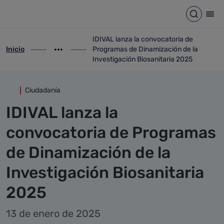
Detalle noticia
Saltar al contenido principal
Abrir b
Abr
IDIVAL lanza la convocatoria de
Inicio
Programas de Dinamización de la
ir-a inicio
Mostrar opciones del camino de migas
ir-a IDIVAL lanza la convocatoria de Pro
Investigación Biosanitaria 2025
Ciudadanía
IDIVAL lanza la
convocatoria de Programas
de Dinamización de la
Investigación Biosanitaria
2025
13 de enero de 2025