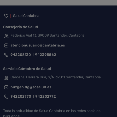
Inicio del pie de página
Salud Cantabria
Consejería de Salud
Federico Vial 13, 39009 Santander, Cantabria
atencionusuario@cantabria.es
942208130
942395562
Servicio Cántabro de Salud
Cardenal Herrera Oria, S/N 39011 Santander, Cantabria
buzgen.dg@scsalud.es
942202770
942202772
Toda la actualidad de Salud Cantabria en las redes sociales.
¡Síguenos!