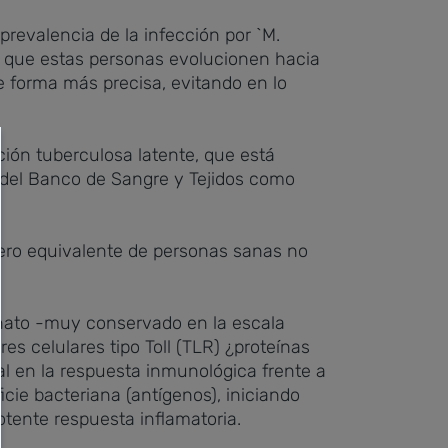
revalencia de la infección por `M.
e que estas personas evolucionen hacia
de forma más precisa, evitando en lo
ión tuberculosa latente, que está
 del Banco de Sangre y Tejidos como
mero equivalente de personas sanas no
nato -muy conservado en la escala
es celulares tipo Toll (TLR) ¿proteínas
ial en la respuesta inmunológica frente a
cie bacteriana (antígenos), iniciando
otente respuesta inflamatoria.