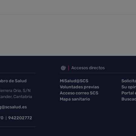
Accesos directos
abro de Salud
MiSalud@SCS
Solicit
Voluntades previas
Su opi
errera Oria, S/N
Acceso correo SCS
Portal
ander, Cantabria
Mapa sanitario
Buscad
g@scsalud.es
70
942202772