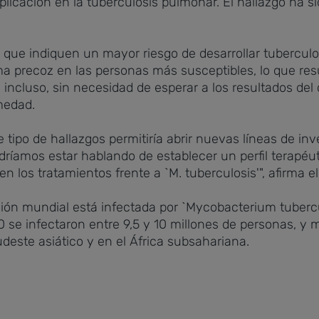
plicación en la tuberculosis pulmonar. El hallazgo ha s
que indiquen un mayor riesgo de desarrollar tuberculosi
ma precoz en las personas más susceptibles, lo que resu
incluso, sin necesidad de esperar a los resultados del 
medad.
e tipo de hallazgos permitiría abrir nuevas líneas de in
dríamos estar hablando de establecer un perfil terapéut
en los tratamientos frente a `M. tuberculosis'", afirma el
ión mundial está infectada por `Mycobacterium tubercu
 se infectaron entre 9,5 y 10 millones de personas, y m
deste asiático y en el África subsahariana.