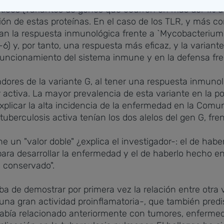
ticos (variantes de genes que ocurren en más del 1% d
ción de estas proteínas. En el caso de los TLR, y más c
n la respuesta inmunológica frente a `Mycobacterium t
L-6) y, por tanto, una respuesta más eficaz, y la varia
funcionamiento del sistema inmune y en la defensa fren
adores de la variante G, al tener una respuesta inmuno
 activa. La mayor prevalencia de esta variante en la p
explicar la alta incidencia de la enfermedad en la Co
uberculosis activa tenían los dos alelos del gen G, fren
ne un "valor doble" ¿explica el investigador-: el de hab
ara desarrollar la enfermedad y el de haberlo hecho en
 conservado".
 de demostrar por primera vez la relación entre otra v
n una gran actividad proinflamatoria-, que también predi
había relacionado anteriormente con tumores, enferme