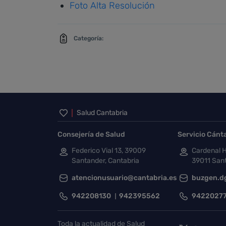
Foto Alta Resolución
Categoría:
Inicio del pie de página
Salud Cantabria
Consejería de Salud
Servicio Cánt
Federico Vial 13, 39009
Cardenal H
Santander, Cantabria
39011 Sant
atencionusuario@cantabria.es
buzgen.d
942208130
942395562
9422027
Toda la actualidad de Salud