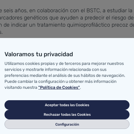
eis años, en colaboración con el BSTC, a estudiar la p
arcadores genéticos que ayuden a predecir el riesgo d
in de indicar un tratamiento quimioprofiláctico precoz 
s.
alta prevalencia en la Comunidad Autónoma de la infecc
anos, según datos de una muestra de población tomada
Valoramos tu privacidad
e Cantabria.
Utilizamos cookies propias y de terceros para mejorar nuestros
servicios y mostrarle información relacionada con sus
0 pacientes con tuberculosis pulmonar activa, y un nú
preferencias mediante el análisis de sus hábitos de navegación.
Puede cambiar la configuración u obtener más información
 tuberculosis'.
visitando nuestra
"Política de Cookies"
.
 ha centrado principalmente en el sistema inmune in
as las especies de seres vivos-, en el que los receptor
Aceptar todas las Cookies
les y dendríticas, linfocitos T-, juegan un papel esenc
Rechazar todas las Cookies
bacterias, porque reconocen lipoproteínas de la superfi
 las células del sistema inmune que dará lugar a una p
Configuración