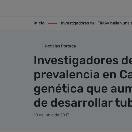
Detalle noticia
Saltar al contenido principal
Inicio
Investigadores del IFIMAV hallan una 
ir-a inicio
ir-a Investigadores del IFIMAV hallan u
Noticias Portada
Investigadores de
prevalencia en C
genética que aum
de desarrollar tu
10 de junio de 2013