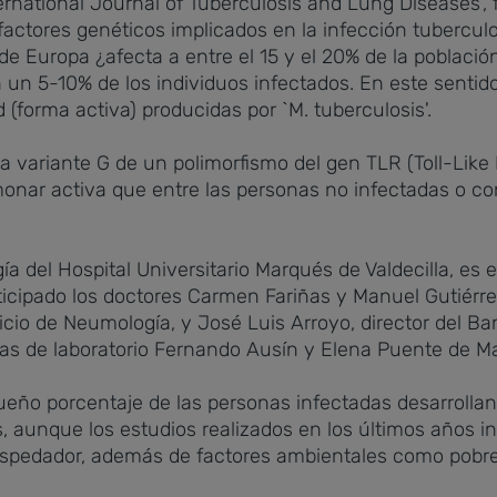
ternational Journal of Tuberculosis and Lung Diseases',
 factores genéticos implicados en la infección tubercul
e Europa ¿afecta a entre el 15 y el 20% de la población-
n un 5-10% de los individuos infectados. En este sentido
 (forma activa) producidas por `M. tuberculosis'.
a variante G de un polimorfismo del gen TLR (Toll-Lik
onar activa que entre las personas no infectadas o con 
a del Hospital Universitario Marqués de Valdecilla, es e
rticipado los doctores Carmen Fariñas y Manuel Gutiér
cio de Neumología, y José Luis Arroyo, director del Ba
tas de laboratorio Fernando Ausín y Elena Puente de M
eño porcentaje de las personas infectadas desarrollan
 aunque los estudios realizados en los últimos años in
hospedador, además de factores ambientales como pobre