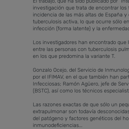
El trabajo, que ha sido publicado por `In
investigación que trata de encontrar los
incidencia de las más altas de España y d
tuberculosis activa, lo que ocurre sólo e
infección (forma latente) y la enfermedad
Los investigadores han encontrado que l
entre las personas con tuberculosis pulm
en los que predomina la variante T.
Gonzalo Ocejo, del Servicio de Inmunologí
por el IFIMAV, en el que también han pa
Infecciosas; Ramón Agüero, jefe de Servi
(BSTC), así como los técnicos especialis
Las razones exactas de que sólo un pequ
extrapulmonar son todavía desconocidas,
del patógeno y factores genéticos del 
inmunodeficiencias...