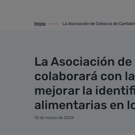
Detalle noticia
Saltar al contenido principal
Inicio
La Asociación de Celiacos de Cantabria
ir-a inicio
ir-a La Asociación de Celiacos de Cantab
La Asociación de
colaborará con la
mejorar la identi
alimentarias en l
12 de marzo de 2024