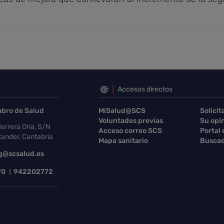
Accesos directos
abro de Salud
MiSalud@SCS
Solicit
Voluntades previas
Su opi
errera Oria, S/N
Acceso correo SCS
Portal
ander, Cantabria
Mapa sanitario
Buscad
g@scsalud.es
70
942202772