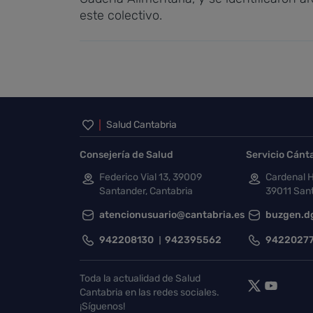
este colectivo.
Inicio del pie de página
Salud Cantabria
Consejería de Salud
Servicio Cánt
Federico Vial 13, 39009
Cardenal H
Santander, Cantabria
39011 Sant
atencionusuario@cantabria.es
buzgen.d
942208130
942395562
9422027
Toda la actualidad de Salud
Cantabria en las redes sociales.
¡Síguenos!