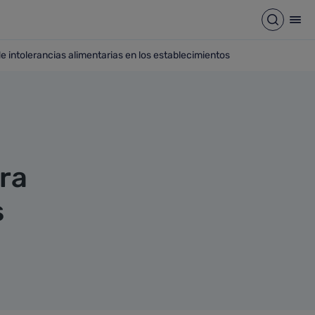
Abrir b
Abr
e intolerancias alimentarias en los establecimientos
entificación de intolerancias alimentarias en los establecim
ra
s