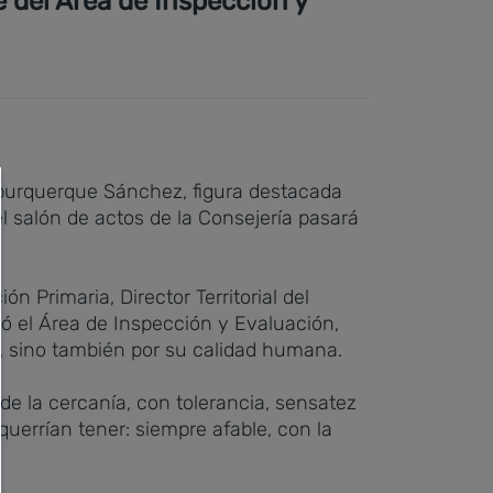
e del Área de Inspección y
burquerque Sánchez, figura destacada
el salón de actos de la Consejería pasará
Primaria, Director Territorial del
ró el Área de Inspección y Evaluación,
, sino también por su calidad humana.
de la cercanía, con tolerancia, sensatez
querrían tener: siempre afable, con la