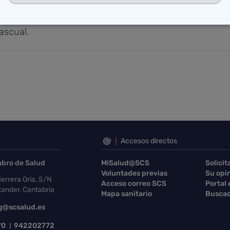
u nombre será también un símbolo de su forma de entend
na sonrisa. Seguir trabajando con ese espíritu es el m
ascual.
Accesos directos
abro de Salud
MiSalud@SCS
Solicit
Voluntades previas
Su opi
errera Oria, S/N
Acceso correo SCS
Portal
ander, Cantabria
Mapa sanitario
Buscad
g@scsalud.es
70
942202772