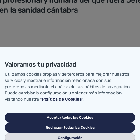
a profesional y humana del que fuera Jef
 en la sanidad cántabra
 celebrado hoy un emotivo acto en homenaje a José Al
uy querido por sus compañeros. Como parte del tributo, 
Valoramos tu privacidad
su legado profesional y personal.
Utilizamos cookies propias y de terceros para mejorar nuestros
servicios y mostrarle información relacionada con sus
ave a lo largo de su carrera como Gerente de Atención 
preferencias mediante el análisis de sus hábitos de navegación.
e Salud e Inspector médico. En sus últimos años, lide
Puede cambiar la configuración u obtener más información
s compañeros, no sólo por su competencia profesional
visitando nuestra
"Política de Cookies"
.
y autoridades destacaron su capacidad para liderar des
Aceptar todas las Cookies
articipación y el respeto mutuo. "Fue el jefe que todos 
Rechazar todas las Cookies
recordaron los compañeros que trabajaron junto a él.
Configuración