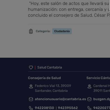
"Hoy, este salón de actos que llevará s
humanización: con entrega, cercanía y u
concluido el consejero de Salud, César P
Categoría:
Ciudadanía
Inicio del pie de página
Salud Cantabria
Consejería de Salud
Servicio Cánt
Federico Vial 13, 39009
Cardenal H
Santander, Cantabria
39011 Sant
atencionusuario@cantabria.es
buzgen.d
942208130
942395562
9422027