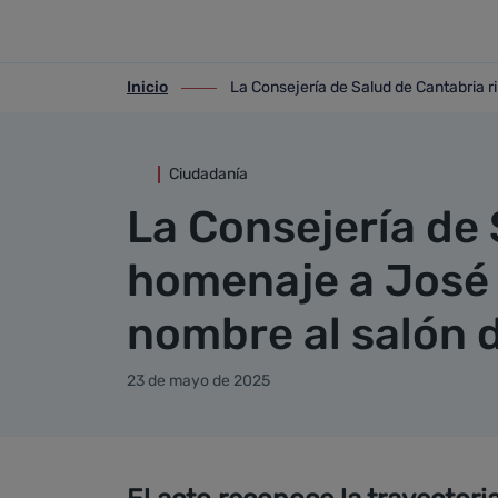
Detalle noticia
Saltar al contenido principal
Inicio
La Consejería de Salud de Cantabria 
ir-a inicio
ir-a La Consejería de Salud de Cantabr
Ciudadanía
La Consejería de 
homenaje a José
nombre al salón 
23 de mayo de 2025