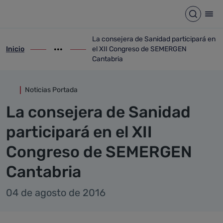
Detalle noticia
Saltar al contenido principal
Abrir b
Abr
La consejera de Sanidad participará en
Inicio
el XII Congreso de SEMERGEN
ir-a inicio
Mostrar opciones del camino de migas
ir-a La consejera de Sanidad participar
Cantabria
Noticias Portada
La consejera de Sanidad
participará en el XII
Congreso de SEMERGEN
Cantabria
04 de agosto de 2016