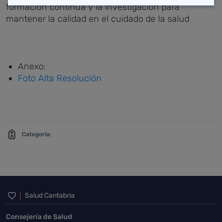
formación continua y la investigación para
mantener la calidad en el cuidado de la salud
Anexo:
Foto Alta Resolución
Categoría:
Inicio del pie de página
Salud Cantabria
Consejería de Salud