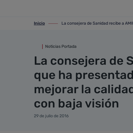
Detalle noticia
Saltar al contenido principal
Inicio
La consejera de Sanidad recibe a AMIR
ir-a inicio
ir-a La consejera de Sanidad recibe a A
Noticias Portada
La consejera de 
que ha presentad
mejorar la calida
con baja visión
29 de julio de 2016