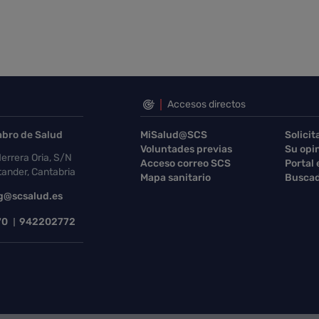
Accesos directos
abro de Salud
MiSalud@SCS
Solicit
Voluntades previas
Su opi
errera Oria, S/N
Acceso correo SCS
Portal
ander, Cantabria
Mapa sanitario
Buscad
g@scsalud.es
70
942202772