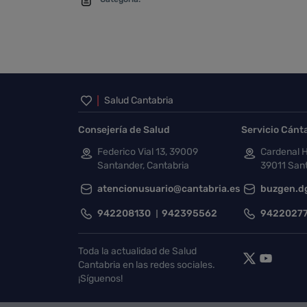
Inicio del pie de página
Salud Cantabria
Consejería de Salud
Servicio Cánt
Federico Vial 13, 39009
Cardenal H
Santander, Cantabria
39011 Sant
atencionusuario@cantabria.es
buzgen.d
942208130
942395562
9422027
Toda la actualidad de Salud
Cantabria en las redes sociales.
¡Síguenos!