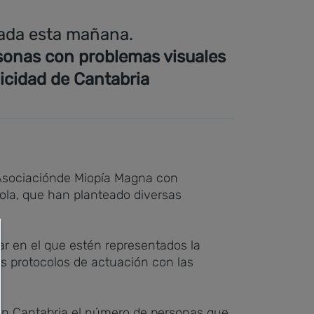
brada esta mañana.
rsonas con problemas visuales
icidad de Cantabria
 Asociaciónde Miopía Magna con
aola, que han planteado diversas
ar en el que estén representados la
os protocolos de actuación con las
r en Cantabria el número de personas que