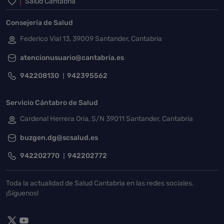
Inicio del pie de página
Salud Cantabria
Consejería de Salud
Federico Vial 13, 39009 Santander, Cantabria
atencionusuario@cantabria.es
942208130
942395562
Servicio Cántabro de Salud
Cardenal Herrera Oria, S/N 39011 Santander, Cantabria
buzgen.dg@scsalud.es
942202770
942202772
Toda la actualidad de Salud Cantabria en las redes sociales.
¡Síguenos!