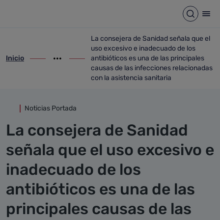
Detalle noticia
Saltar al contenido principal
Abrir b
Abr
La consejera de Sanidad señala que el
uso excesivo e inadecuado de los
Inicio
antibióticos es una de las principales
ir-a inicio
Mostrar opciones del camino de migas
ir-a La consejera de Sanidad señala que e
causas de las infecciones relacionadas
con la asistencia sanitaria
Noticias Portada
La consejera de Sanidad
señala que el uso excesivo e
inadecuado de los
antibióticos es una de las
principales causas de las