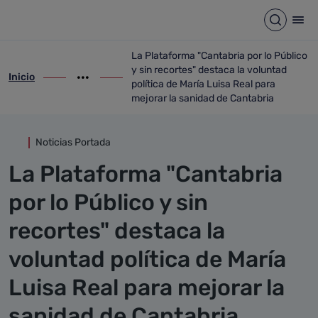
Detalle noticia
Saltar al contenido principal
Abrir b
Abr
La Plataforma "Cantabria por lo Público
y sin recortes" destaca la voluntad
Inicio
ir-a inicio
Mostrar opciones del camino de migas
ir-a La Plataforma "Cantabria por lo Públ
política de María Luisa Real para
mejorar la sanidad de Cantabria
Noticias Portada
La Plataforma "Cantabria
por lo Público y sin
recortes" destaca la
voluntad política de María
Luisa Real para mejorar la
sanidad de Cantabria