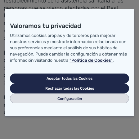
restablecimiento de la asistencia sanitaria a las
personas que se vieron afectadas por el Real
Decreto 16/2012, la situación de la sanidad pública
en Cantabria, el copago farmacéutico y el papel de
Valoramos tu privacidad
Atención Primaria como puerta de entrada al
Utilizamos cookies propias y de terceros para mejorar
sistema sanitario.
nuestros servicios y mostrarle información relacionada con
sus preferencias mediante el análisis de sus hábitos de
Durante la reunión también se ha hablado del
navegación. Puede cambiar la configuración u obtener más
contrato de Valdecilla con la empresa Ferrovial,
información visitando nuestra
"Política de Cookies"
.
señalando Mercedes Boix que la Plataforma
defiende el carácter público del hospital y se opone
Aceptar todas las Cookies
a su privatización.
Rechazar todas las Cookies
La Plataforma "Cantabria por lo público y sin
Configuración
recortes", está integrada por diversos colectivos
unidos por la defensa de la sanidad pública