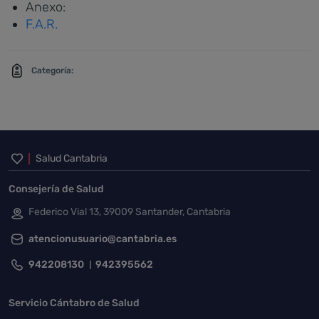
Anexo:
F.A.R.
Categoría:
Inicio del pie de página
Salud Cantabria
Consejería de Salud
Federico Vial 13, 39009 Santander, Cantabria
atencionusuario@cantabria.es
942208130
942395562
Servicio Cántabro de Salud