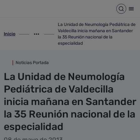
Detalle noticia
Saltar al contenido principal
Abrir b
Abr
La Unidad de Neumología Pediátrica de
Valdecilla inicia mañana en Santander
Inicio
ir-a inicio
Mostrar opciones del camino de migas
ir-a La Unidad de Neumología Pediátrica 
la 35 Reunión nacional de la
especialidad
Noticias Portada
La Unidad de Neumología
Pediátrica de Valdecilla
inicia mañana en Santander
la 35 Reunión nacional de la
especialidad
08 de mayo de 2013