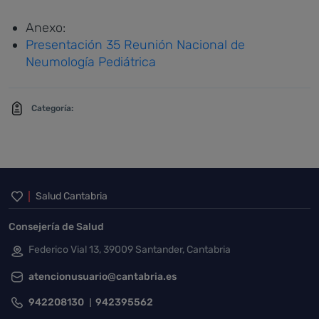
Anexo:
Presentación 35 Reunión Nacional de
Neumología Pediátrica
Categoría:
Inicio del pie de página
Salud Cantabria
Consejería de Salud
Federico Vial 13, 39009 Santander, Cantabria
atencionusuario@cantabria.es
942208130
942395562