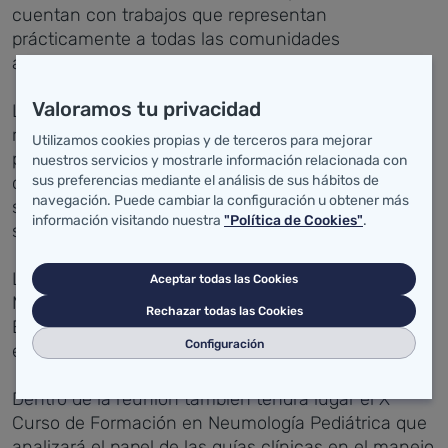
cuentan con trabajos que representan
prácticamente a todas las comunidades
autónomas ha destacado la doctora Belmonte.
Valoramos tu privacidad
La influencia de las inmunizaciones en patología
respiratoria de 0 a 17 años, casos clínicos de
Utilizamos cookies propias y de terceros para mejorar
patología neumocócica, y la epidemiología y datos
nuestros servicios y mostrarle información relacionada con
clínicos de la infección por virus respiratorio
sus preferencias mediante el análisis de sus hábitos de
navegación. Puede cambiar la configuración u obtener más
sincitial, también serán objeto de debate en dos
información visitando nuestra
"Política de Cookies"
.
simposium.
La conferencia inaugural, a cargo del doctor
Aceptar todas las Cookies
Manuel Sánchez-Solís, presidente de la Sociedad
Rechazar todas las Cookies
Española de Neumología Pediátrica, se centrará en
Configuración
el presente y futuro de esta especialidad.
Dentro de la reunión también tendrá lugar el X
Curso de Formación en Neumología Pediátrica que
analizará el papel de las guías clínicas en el manejo