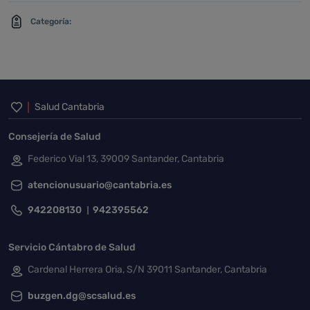
Categoría:
Inicio del pie de página
Salud Cantabria
Consejería de Salud
Federico Vial 13, 39009 Santander, Cantabria
atencionusuario@cantabria.es
942208130
942395562
Servicio Cántabro de Salud
Cardenal Herrera Oria, S/N 39011 Santander, Cantabria
buzgen.dg@scsalud.es