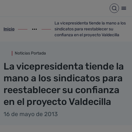
Detalle noticia
Saltar al contenido principal
Abrir b
Abr
La vicepresidenta tiende la mano a los
Inicio
sindicatos para reestablecer su
ir-a inicio
Mostrar opciones del camino de migas
ir-a La vicepresidenta tiende la mano a l
confianza en el proyecto Valdecilla
Noticias Portada
La vicepresidenta tiende la
mano a los sindicatos para
reestablecer su confianza
en el proyecto Valdecilla
16 de mayo de 2013