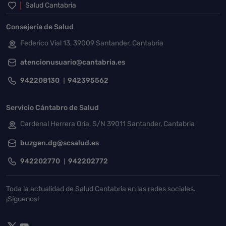
Inicio del pie de página
Salud Cantabria
Consejería de Salud
Federico Vial 13, 39009 Santander, Cantabria
atencionusuario@cantabria.es
942208130
942395562
Servicio Cántabro de Salud
Cardenal Herrera Oria, S/N 39011 Santander, Cantabria
buzgen.dg@scsalud.es
942202770
942202772
Toda la actualidad de Salud Cantabria en las redes sociales.
¡Síguenos!