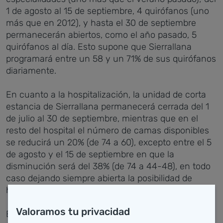
1 de agosto al 15 de septiembre, 4 quirófanos (uno
más que en 2012), y hasta el 30 de septiembre
permanecerán abiertos, como el año pasado, 5
quirófanos al día. Esto supone que Sierrallana
programará entre un 58 y un 71% de sus quirófanos
diariamente.
En cuanto a la hospitalización, la unidad de corta
estancia de Sierrallana permanecerá cerrada del 1
de julio al 30 de septiembre, mientras que en el
resto del hospital el número de camas disponibles
se reducirá un 20% (de 74 a 60), excepto entre el 5
de agosto y el 15 de septiembre en que la
disminución será del 38% (de 74 a 44-48), en todo
caso dejando siempre abierta la posibilidad de
habilitarlas en cuanto sea preciso.
Valoramos tu privacidad
En el Hospital Tres Mares, se reducirá el número de