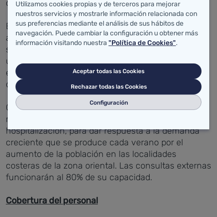
camas de 22-24 a 12-14, de julio a septiembre.
Utilizamos cookies propias y de terceros para mejorar
nuestros servicios y mostrarle información relacionada con
sus preferencias mediante el análisis de sus hábitos de
En el Hospital Comarcal de Laredo, permanecerán
navegación. Puede cambiar la configuración u obtener más
activos, entre junio y septiembre, 18 quirófanos
información visitando nuestra
"Política de Cookies"
.
semanales (6 más que el año pasado), aunque con
una capacidad potencial máxima de 20 (5 más que
el año pasado), lo que supone una programación
Aceptar todas las Cookies
del 90%.
Rechazar todas las Cookies
Configuración
Como en años anteriores, el Hospital de Laredo
mantiene abiertas todas sus camas de
hospitalización, para dar respuesta a la demanda
creciente que se produce cada verano por el
aumento de la población en las localidades
costeras de la zona oriental. Las consultas externas
funcionarán al 80% de su capacidad.
Cobertura del personal