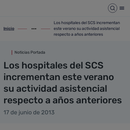
Detalle noticia
Saltar al contenido principal
Abrir b
Abr
Los hospitales del SCS incrementan
Inicio
este verano su actividad asistencial
ir-a inicio
Mostrar opciones del camino de migas
ir-a Los hospitales del SCS incrementan 
respecto a años anteriores
Noticias Portada
Los hospitales del SCS
incrementan este verano
su actividad asistencial
respecto a años anteriores
17 de junio de 2013