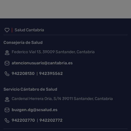
Inicio del pie de página
Salud Cantabria
Consejería de Salud
Federico Vial 13, 39009 Santander, Cantabria
atencionusuario@cantabria.es
942208130
942395562
Servicio Cántabro de Salud
Cardenal Herrera Oria, S/N 39011 Santander, Cantabria
buzgen.dg@scsalud.es
942202770
942202772