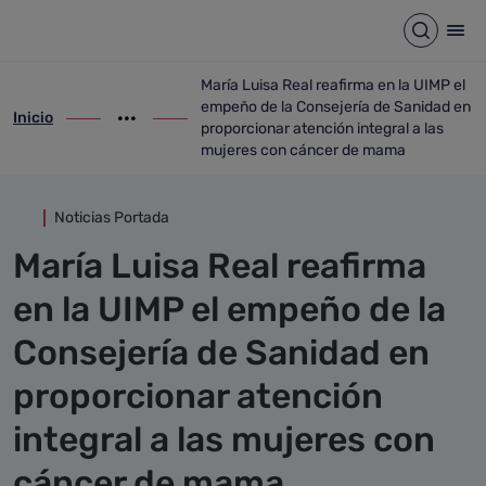
Detalle noticia
Saltar al contenido principal
Abrir b
Abr
María Luisa Real reafirma en la UIMP el
empeño de la Consejería de Sanidad en
Inicio
ir-a inicio
Mostrar opciones del camino de migas
ir-a María Luisa Real reafirma en la UIM
proporcionar atención integral a las
mujeres con cáncer de mama
Noticias Portada
María Luisa Real reafirma
en la UIMP el empeño de la
Consejería de Sanidad en
proporcionar atención
integral a las mujeres con
cáncer de mama