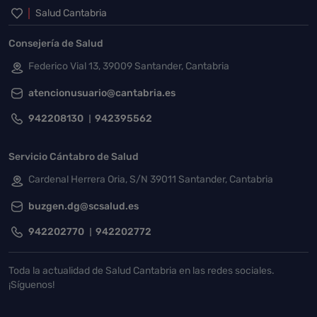
Inicio del pie de página
Salud Cantabria
Consejería de Salud
Federico Vial 13, 39009 Santander, Cantabria
atencionusuario@cantabria.es
942208130
942395562
Servicio Cántabro de Salud
Cardenal Herrera Oria, S/N 39011 Santander, Cantabria
buzgen.dg@scsalud.es
942202770
942202772
Toda la actualidad de Salud Cantabria en las redes sociales.
¡Síguenos!