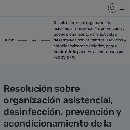
Detalle noticia
Saltar al contenido principal
Abrir b
Abr
Resolución sobre organización
asistencial, desinfección, prevención y
acondicionamiento de la actividad
Inicio
desarrollada por los centros, servicios y
ir-a inicio
Mostrar opciones del camino de migas
ir-a Resolución sobre organización asiste
establecimientos sanitarios, para el
control de la pandemia ocasionada por
la COVID-19
Resolución sobre
organización asistencial,
desinfección, prevención y
acondicionamiento de la