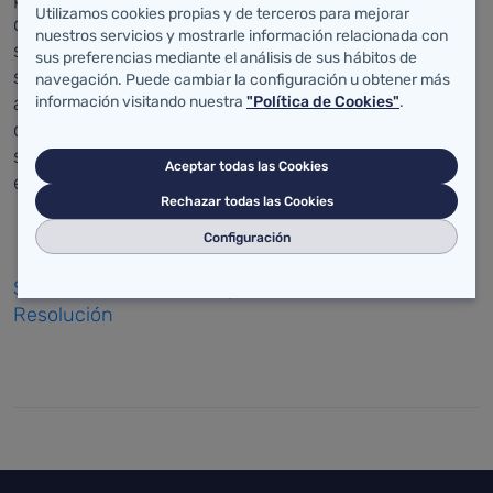
Utilizamos cookies propias y de terceros para mejorar
ciudadanía en relación con la salud y la asistencia
nuestros servicios y mostrarle información relacionada con
sanitaria se ejercen con las debidas medidas de
sus preferencias mediante el análisis de sus hábitos de
seguridad, asegurando al mismo tiempo la
navegación. Puede cambiar la configuración u obtener más
adecuada protección de las personas trabajadoras
información visitando nuestra
"Política de Cookies"
.
de los centros, servicios y establecimientos
sanitarios, contra los riesgos relacionados con la
Aceptar todas las Cookies
exposición al coronavirus.
Rechazar todas las Cookies
Configuración
Seleccione este enlace para acceder a la
Resolución