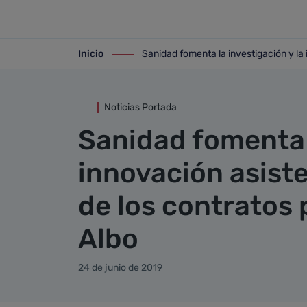
Detalle noticia
Saltar al contenido principal
Inicio
Sanidad fomenta la investigación y la
ir-a inicio
ir-a Sanidad fomenta la investigación y
Noticias Portada
Sanidad fomenta l
innovación asiste
de los contratos
Albo
24 de junio de 2019