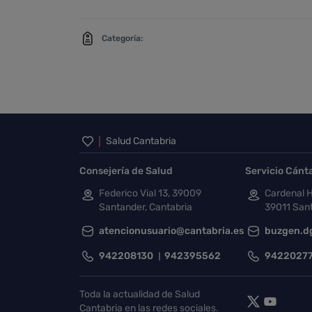
Categoría:
Inicio del pie de página
Salud Cantabria
Consejería de Salud
Servicio Cánt
Federico Vial 13, 39009
Cardenal H
Santander, Cantabria
39011 Sant
atencionusuario@cantabria.es
buzgen.d
942208130
942395562
9422027
Toda la actualidad de Salud
Cantabria en las redes sociales.