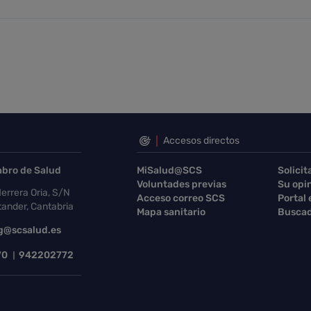
Accesos directos
abro de Salud
MiSalud@SCS
Solicit
Voluntades previas
Su opi
errera Oria, S/N
Acceso correo SCS
Portal
ander, Cantabria
Mapa sanitario
Buscad
g@scsalud.es
70
942202772