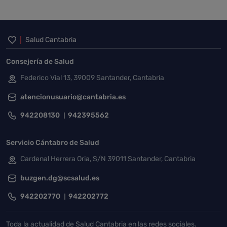
Inicio del pie de página
Salud Cantabria
Consejería de Salud
Federico Vial 13, 39009 Santander, Cantabria
atencionusuario@cantabria.es
942208130
942395562
Servicio Cántabro de Salud
Cardenal Herrera Oria, S/N 39011 Santander, Cantabria
buzgen.dg@scsalud.es
942202770
942202772
Toda la actualidad de Salud Cantabria en las redes sociales.