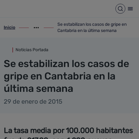
Detalle noticia
Saltar al contenido principal
Abrir b
Abr
Se estabilizan los casos de gripe en
Inicio
ir-a inicio
Mostrar opciones del camino de migas
ir-a Se estabilizan los casos de gripe en
Cantabria en la última semana
Noticias Portada
Se estabilizan los casos de
gripe en Cantabria en la
última semana
29 de enero de 2015
La tasa media por 100.000 habitantes