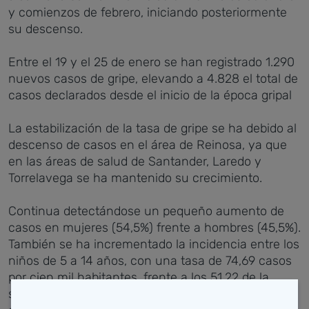
y comienzos de febrero, iniciando posteriormente
su descenso.
Entre el 19 y el 25 de enero se han registrado 1.290
nuevos casos de gripe, elevando a 4.828 el total de
casos declarados desde el inicio de la época gripal
La estabilización de la tasa de gripe se ha debido al
descenso de casos en el área de Reinosa, ya que
en las áreas de salud de Santander, Laredo y
Torrelavega se ha mantenido su crecimiento.
Continua detectándose un pequeño aumento de
casos en mujeres (54,5%) frente a hombres (45,5%).
También se ha incrementado la incidencia entre los
niños de 5 a 14 años, con una tasa de 74,69 casos
por cien mil habitantes, frente a los 51,22 de la
semana del 12 al 18 de enero. El segundo grupo de