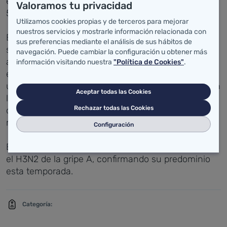
edad más afectado es el comprendido entre 35 y
Valoramos tu privacidad
54 años, con una tasa de 61,89.
Utilizamos cookies propias y de terceros para mejorar
nuestros servicios y mostrarle información relacionada con
El porcentaje de casos entre personas vacunadas
sus preferencias mediante el análisis de sus hábitos de
se mantiene en un 17%, similar a la semana del 12
navegación. Puede cambiar la configuración u obtener más
al 18 de enero, aunque un poco más alto de los
información visitando nuestra
"Política de Cookies"
.
esperado debido a la pequeña mutación sufrida por
uno de los serotipos virales del H3N2 contenidos en
Aceptar todas las Cookies
la vacuna. Esto ha provocado que la protección
Rechazar todas las Cookies
contra la gripe alcanzada este año haya sido algo
menor de la prevista.
Configuración
El mayor número de virus detectados sigue siendo
el H3N2 de la gripe A, confirmando su predominio
esta temporada.
Categoría: