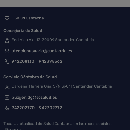
Inicio del pie de página
Salud Cantabria
Consejería de Salud
Federico Vial 13, 39009 Santander, Cantabria
atencionusuario@cantabria.es
942208130
942395562
Servicio Cántabro de Salud
Cardenal Herrera Oria, S/N 39011 Santander, Cantabria
buzgen.dg@scsalud.es
942202770
942202772
Toda la actualidad de Salud Cantabria en las redes sociales.
¡Síguenos!