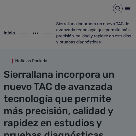
Detalle noticia
Saltar al contenido principal
Abrir b
Abr
Sierrallana incorpora un nuevo TAC de
avanzada tecnología que permite más
Inicio
ir-a inicio
Mostrar opciones del camino de migas
ir-a Sierrallana incorpora un nuevo TAC 
precisión, calidad y rapidez en estudios
y pruebas diagnósticas
Noticias Portada
Sierrallana incorpora un
nuevo TAC de avanzada
tecnología que permite
más precisión, calidad y
rapidez en estudios y
pruebas diagnósticas