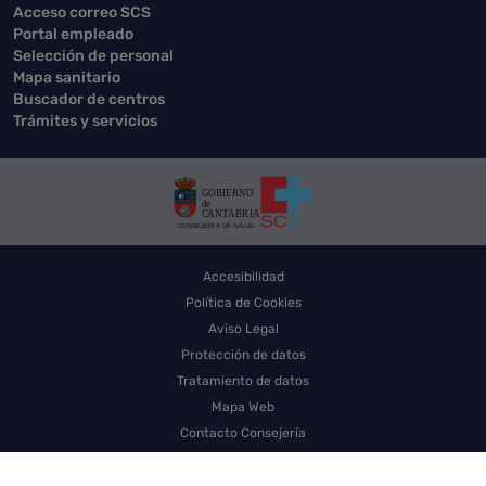
Acceso correo SCS
Portal empleado
Selección de personal
Mapa sanitario
Buscador de centros
Trámites y servicios
Accesibilidad
Política de Cookies
Aviso Legal
Protección de datos
Tratamiento de datos
Mapa Web
Contacto Consejería
Contacto SCS
Sello electrónico