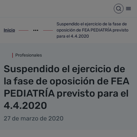
Detalle noticia
Saltar al contenido principal
Abrir b
Abr
Suspendido el ejercicio de la fase de
Inicio
oposición de FEA PEDIATRÍA previsto
ir-a inicio
Mostrar opciones del camino de migas
ir-a Suspendido el ejercicio de la fase d
para el 4.4.2020
Profesionales
Suspendido el ejercicio de
la fase de oposición de FEA
PEDIATRÍA previsto para el
4.4.2020
27 de marzo de 2020