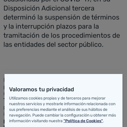
Disposición Adicional tercera
determinó la suspensión de términos
y la interrupción plazos para la
tramitación de los procedimientos de
las entidades del sector público.
En consecuencia, y en previsión de la próxima
publicación de la prórroga del estado de alarma, se
Valoramos tu privacidad
recuerda que
CONTINÚARAN SUSPENDIDOS LOS
Utilizamos cookies propias y de terceros para mejorar
TÉRMINOS E INTERRUMPIDOS LOS PLAZOS
de los
nuestros servicios y mostrarle información relacionada con
procedimientos selectivos de personal de
sus preferencias mediante el análisis de sus hábitos de
instituciones sanitarias de Cantabria,
incluida la
navegación. Puede cambiar la configuración u obtener más
prueba de la fase de oposición correspondiente a
información visitando nuestra
"Política de Cookies"
.