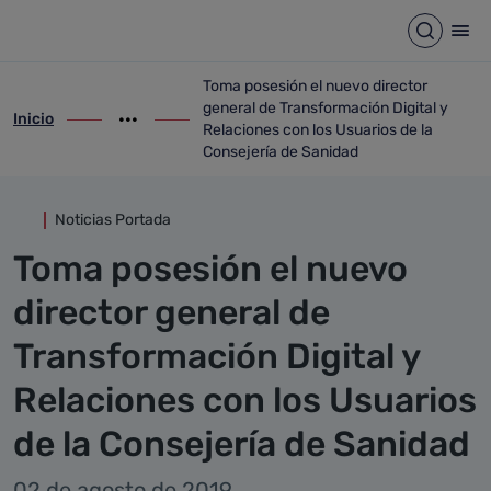
Detalle noticia
Saltar al contenido principal
Abrir b
Abr
Toma posesión el nuevo director
general de Transformación Digital y
Inicio
ir-a inicio
Mostrar opciones del camino de migas
ir-a Toma posesión el nuevo director gen
Relaciones con los Usuarios de la
Consejería de Sanidad
Noticias Portada
Toma posesión el nuevo
director general de
Transformación Digital y
Relaciones con los Usuarios
de la Consejería de Sanidad
02 de agosto de 2019