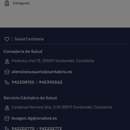
Categoría:
Inicio del pie de página
Salud Cantabria
Consejería de Salud
Federico Vial 13, 39009 Santander, Cantabria
atencionusuario@cantabria.es
942208130
942395562
Servicio Cántabro de Salud
Cardenal Herrera Oria, S/N 39011 Santander, Cantabria
buzgen.dg@scsalud.es
942202770
942202772