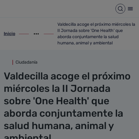
Detalle noticia
Saltar al contenido principal
Abrir b
Abr
Valdecilla acoge el próximo miércoles la
II Jornada sobre 'One Health' que
Inicio
ir-a inicio
Mostrar opciones del camino de migas
ir-a Valdecilla acoge el próximo miércol
aborda conjuntamente la salud
humana, animal y ambiental
Ciudadanía
Valdecilla acoge el próximo
miércoles la II Jornada
sobre 'One Health' que
aborda conjuntamente la
salud humana, animal y
ambiental