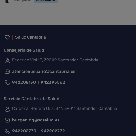
Inicio del pie de página
Salud Cantabria
Consejería de Salud
Federico Vial 13, 39009 Santander, Cantabria
atencionusuario@cantabria.es
942208130
942395562
Servicio Cántabro de Salud
Cardenal Herrera Oria, S/N 39011 Santander, Cantabria
buzgen.dg@scsalud.es
942202770
942202772