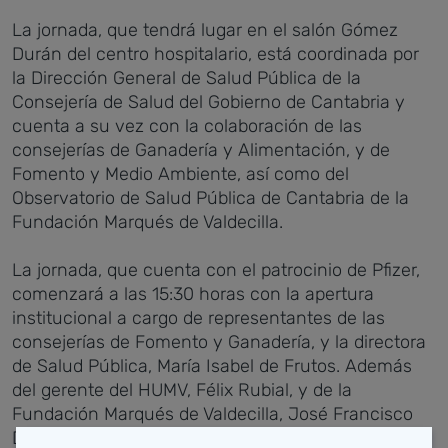
La jornada, que tendrá lugar en el salón Gómez
Durán del centro hospitalario, está coordinada por
la Dirección General de Salud Pública de la
Consejería de Salud del Gobierno de Cantabria y
cuenta a su vez con la colaboración de las
consejerías de Ganadería y Alimentación, y de
Fomento y Medio Ambiente, así como del
Observatorio de Salud Pública de Cantabria de la
Fundación Marqués de Valdecilla.
La jornada, que cuenta con el patrocinio de Pfizer,
comenzará a las 15:30 horas con la apertura
institucional a cargo de representantes de las
consejerías de Fomento y Ganadería, y la directora
de Salud Pública, María Isabel de Frutos. Además
del gerente del HUMV, Félix Rubial, y de la
Fundación Marqués de Valdecilla, José Francisco
Díaz.