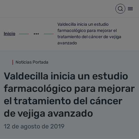
Detalle noticia
Saltar al contenido principal
Abrir b
Abr
Valdecilla inicia un estudio
farmacológico para mejorar el
Inicio
ir-a inicio
Mostrar opciones del camino de migas
ir-a Valdecilla inicia un estudio farmaco
tratamiento del cáncer de vejiga
avanzado
Noticias Portada
Valdecilla inicia un estudio
farmacológico para mejorar
el tratamiento del cáncer
de vejiga avanzado
12 de agosto de 2019