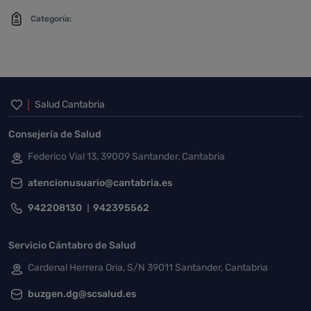
Categoría:
Inicio del pie de página
Salud Cantabria
Consejería de Salud
Federico Vial 13, 39009 Santander, Cantabria
atencionusuario@cantabria.es
942208130
942395562
Servicio Cántabro de Salud
Cardenal Herrera Oria, S/N 39011 Santander, Cantabria
buzgen.dg@scsalud.es