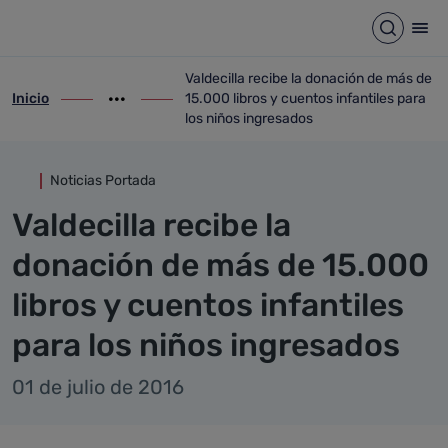
Detalle noticia
Saltar al contenido principal
Abrir b
Abr
Valdecilla recibe la donación de más de
Inicio
15.000 libros y cuentos infantiles para
ir-a inicio
Mostrar opciones del camino de migas
ir-a Valdecilla recibe la donación de más
los niños ingresados
Noticias Portada
Valdecilla recibe la
donación de más de 15.000
libros y cuentos infantiles
para los niños ingresados
01 de julio de 2016