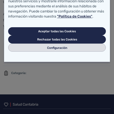
como centros de recogida.
nuestros servicios y mostrarle información relacionada con
sus preferencias mediante el análisis de sus hábitos de
navegación. Puede cambiar la configuración u obtener más
Además de donaciones individuales, se ha
información visitando nuestra
"Política de Cookies"
.
registrado una importante colaboración de colegios
y centros escolares.
Aceptar todas las Cookies
Rechazar todas las Cookies
Configuración
Anexo:
Foto Alta Resolución (FAR)
Categoría:
Inicio del pie de página
Salud Cantabria