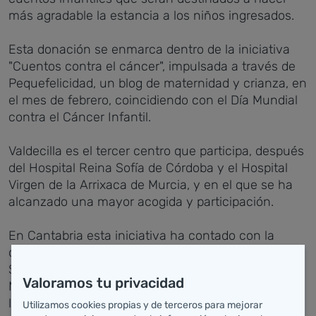
más agradable la estancia a los niños ingresados.
Esta donación se enmarca dentro de la iniciativa
"Cuentos contra el cáncer", impulsada a través de
Pequefelicidad, un blog de maternidad y crianza, en
el mes de febrero, coincidiendo con el Día Mundial
contra el Cáncer Infantil.
Valdecilla es el tercer centro que participa, después
del Hospital Reina Sofía de Córdoba y el Hospital
Virgen de la Arrixaca de Murcia, y en el que se ha
alcanzado una mayor acogida y participación.
En Cantabria esta iniciativa ha contado con la
colaboración de la Asociación Benéfica Buscando
Sonrisas y la Asociación Cántabra de Partos
Valoramos tu privacidad
Múltiples (ACAMPAMU). También ha participado las
librerías Estudio y el comercio `No planches más'
Utilizamos cookies propias y de terceros para mejorar