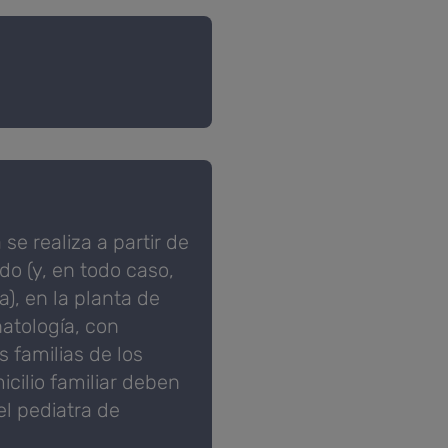
se realiza a partir de
do (y, en todo caso,
), en la planta de
atología, con
 familias de los
cilio familiar deben
el pediatra de