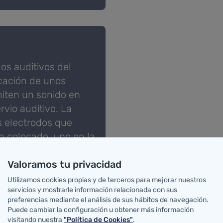
os auditivos del
ocación de unos
iten un sonido en
rvio auditivo. La
s electrodos que
 colocado, uno en la
reja.
Valoramos tu privacidad
Utilizamos cookies propias y de terceros para mejorar nuestros
servicios y mostrarle información relacionada con sus
preferencias mediante el análisis de sus hábitos de navegación.
Puede cambiar la configuración u obtener más información
visitando nuestra
"Política de Cookies"
.
natos incluye el