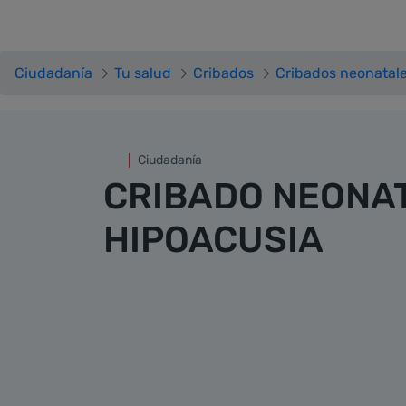
Cribado neonatal de hipoacus
Saltar al contenido principal
Ciudadanía
Tu salud
Cribados
Cribados neonatal
Ciudadanía
CRIBADO NEONAT
HIPOACUSIA