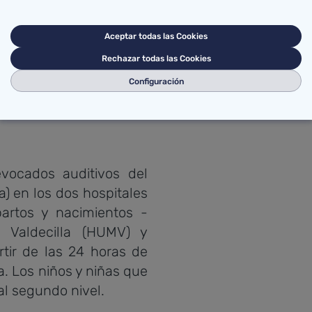
 la infección
sa más frecuente de
Aceptar todas las Cookies
Rechazar todas las Cookies
Configuración
evocados auditivos del
) en los dos hospitales
artos y nacimientos -
e Valdecilla (HUMV) y
tir de las 24 horas de
ta. Los niños y niñas que
al segundo nivel.