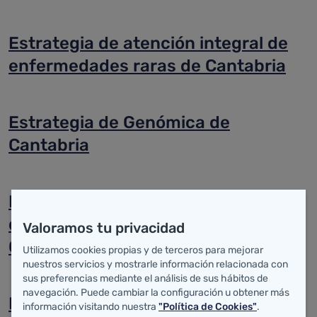
Estrategia de atención integral de
enfermedades raras de Cantabria
Estrategia de Genómica de
Cantabria
Marco estratégico para el cuidado
de la Salud de las personas en
Valoramos tu privacidad
Cantabria
Utilizamos cookies propias y de terceros para mejorar
nuestros servicios y mostrarle información relacionada con
sus preferencias mediante el análisis de sus hábitos de
navegación. Puede cambiar la configuración u obtener más
Estrategia para familias de niños y
información visitando nuestra
"Política de Cookies"
.