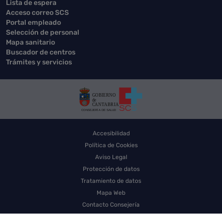
Lista de espera
Acceso correo SCS
Portal empleado
Selección de personal
Mapa sanitario
Buscador de centros
Trámites y servicios
Accesibilidad
Política de Cookies
Aviso Legal
Protección de datos
Tratamiento de datos
Mapa Web
Contacto Consejería
Contacto SCS