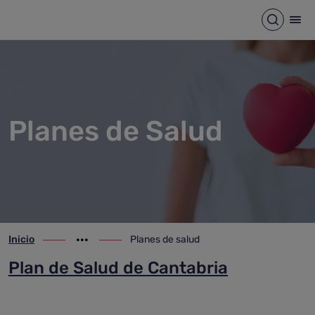
Planes de salud
Saltar al contenido principal
Abrir b
Abr
Planes de Salud
Inicio
Planes de salud
ir-a inicio
Mostrar opciones del camino de migas
ir-a Planes de salud
Plan de Salud de Cantabria