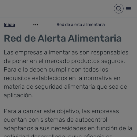
Red de alerta alimentaria
Saltar al contenido principal
Abrir b
Abr
Inicio
Red de alerta alimentaria
ir-a inicio
Mostrar opciones del camino de migas
ir-a Red de alerta alimentaria
Red de Alerta Alimentaria
Las empresas alimentarias son responsables
de poner en el mercado productos seguros.
Para ello deben cumplir con todos los
requisitos establecidos en la normativa en
materia de seguridad alimentaria que sea de
aplicación.
Para alcanzar este objetivo, las empresas
cuentan con sistemas de autocontrol
adaptados a sus necesidades en función de la
actividad desarrollada, cuya eficacia es,