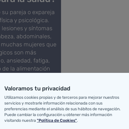
 su pareja o expareja
ísica y psicológica.
 lesiones y síntomas
cabeza, abdominales,
a muchas mujeres que
ógicos son más
o, ansiedad, fatiga,
o de la alimentación
zo ante la violencia.
e aíslan y recluyen
Valoramos tu privacidad
 del abuso. Dado que
Utilizamos cookies propias y de terceros para mejorar nuestros
itarios tiene una
servicios y mostrarle información relacionada con sus
detección y el
preferencias mediante el análisis de sus hábitos de navegación.
Puede cambiar la configuración u obtener más información
icas y físicas de la
visitando nuestra
"Política de Cookies"
.
los centros de