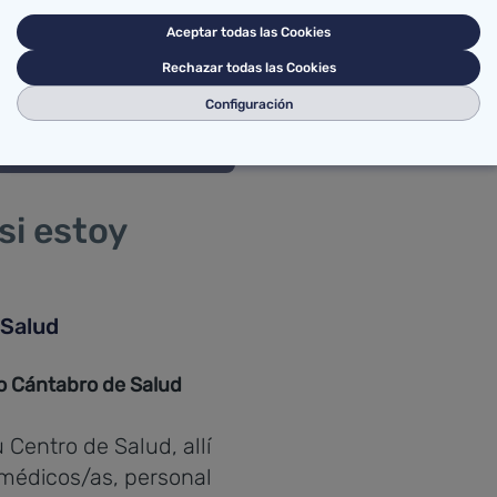
nidad, siguiendo el
Aceptar todas las Cookies
e Actuación Sanitaria
Rechazar todas las Cookies
a todas las mujeres
mo se hace con otros
Configuración
si estoy
 Salud
io Cántabro de Salud
 Centro de Salud, allí
 (médicos/as, personal