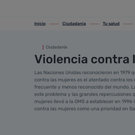
Violencia contra las Mujeres
Saltar al contenido principal
Inicio
Ciudadanía
Tu salud
ir-a inicio
ir-a Ciudadanía
ir-a Tu salud
ir-a Sa
Ciudadanía
Violencia contra 
Las Naciones Unidas reconocieron en 1979 qu
contra las mujeres es el atentado contra l
frecuente y menos reconocido del mundo. L
este problema y las grandes repercusiones qu
mujeres llevó a la OMS a establecer en 1996 
contra las mujeres como una prioridad en Sa