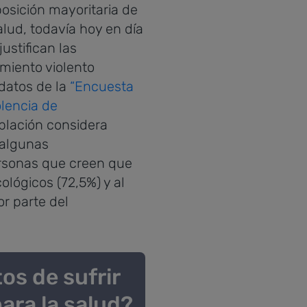
posición mayoritaria de
lud, todavía hoy en día
justifican las
miento violento
datos de la
“Encuesta
olencia de
blación considera
“algunas
ersonas que creen que
ológicos (72,5%) y al
or parte del
os de sufrir
ara la salud?