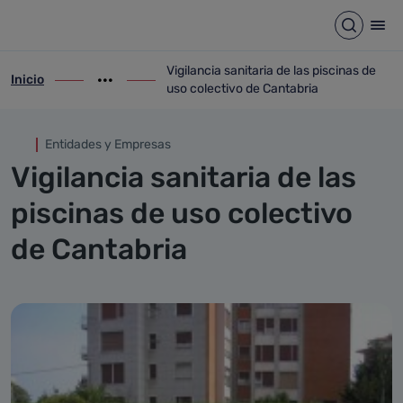
Vigilancia sanitaria de las pi
Saltar al contenido principal
Abrir b
Abr
Vigilancia sanitaria de las piscinas de
Inicio
ir-a inicio
Mostrar opciones del camino de migas
ir-a Vigilancia sanitaria de las piscinas 
uso colectivo de Cantabria
Entidades y Empresas
Vigilancia sanitaria de las
piscinas de uso colectivo
de Cantabria