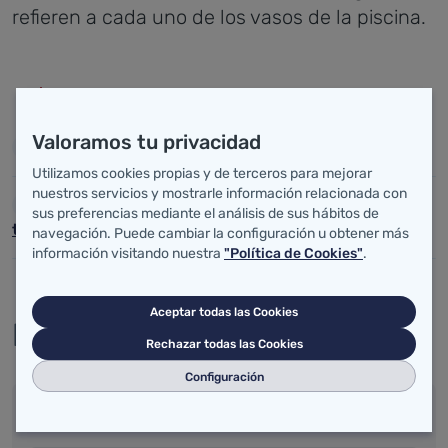
refieren a cada uno de los vasos de la piscina.
Enlaces
Valoramos tu privacidad
SILOE
Utilizamos cookies propias y de terceros para mejorar
nuestros servicios y mostrarle información relacionada con
Listado de productos homologados para el
sus preferencias mediante el análisis de sus hábitos de
tratamiento de agua en piscinas
navegación. Puede cambiar la configuración u obtener más
información visitando nuestra
"Política de Cookies"
.
Aceptar todas las Cookies
Recursos
Rechazar todas las Cookies
Configuración
Documentos para descargar