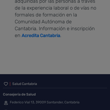
adquiridas por las personas a través
de la experiencia laboral o de vías no
formales de formación en la
Comunidad Autónoma de
Cantabria. Información e inscripción
en
.
Acredita Cantabria
Inicio del pie de página
Salud Cantabria
Consejería de Salud
Federico Vial 13, 39009 Santander, Cantabria