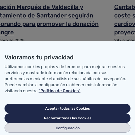
ación Marqués de Valdecilla y
Cantabr
tamiento de Santander seguirán
coste 
borando para promover la donación
cardiov
angre
proyect
nero de 2025
29 de ener
anía
Ciudadaní
Valoramos tu privacidad
Utilizamos cookies propias y de terceros para mejorar nuestros
alidad de la discapacidad y las
Pascual
servicios y mostrarle información relacionada con sus
preferencias mediante el análisis de sus hábitos de navegación.
tegias sociosanitarias cántabras
Colegio
Puede cambiar la configuración u obtener más información
arán Ia jornada sobre 'Salud y
Estoma
visitando nuestra
"Política de Cookies"
.
apacidad' de la Fundación Marqués de
Cantabr
cilla y la Consejería de Inclusión
especia
nero de 2025
24 de ener
Aceptar todas las Cookies
l
anía
Ciudadaní
Rechazar todas las Cookies
Configuración