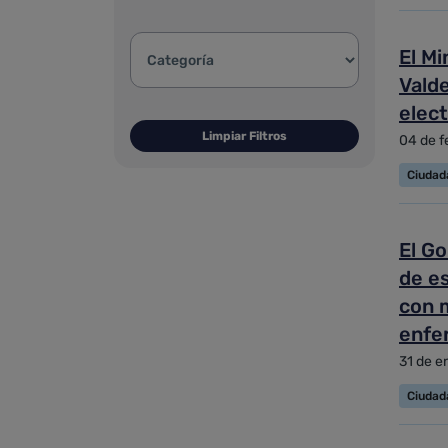
Categoría de la noticia:
El Mi
Valde
elec
Limpiar Filtros
04 de f
Ciudad
El Go
de es
con m
enfe
31 de e
Ciudad