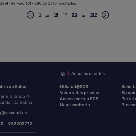
o el intervalo 361 - 380 de 2.778 resultados.
1
...
18
19
20
...
139
Página
Páginas intermedias Use TAB para desplaza
Página
Página
Página
Páginas intermedias Use 
Página
Accesos directos
abro de Salud
MiSalud@SCS
Solicit
Voluntades previas
Su opi
errera Oria, S/N
Acceso correo SCS
Portal
ander, Cantabria
Mapa sanitario
Buscad
g@scsalud.es
70
942202772