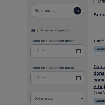
2778
Barra de búsqueda
Búsqueda avan
Buru
Filtrar por fechas, categoría 
Filtros de búsqueda
Fecha de publicación desde
11 de f
Ciudad
Canta
Fecha de publicación hasta
dona
come
y Tej
06 de f
Ordenar resultados:
Ciudad