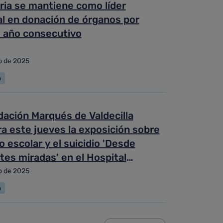
ria se mantiene como líder
al en donación de órganos por
 año consecutivo
o de 2025
a
ación Marqués de Valdecilla
a este jueves la exposición sobre
o escolar y el suicidio 'Desde
tes miradas' en el Hospital
lla
o de 2025
a