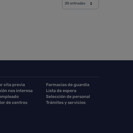
20 entradas
rse.
TAB para desplazarse.
ar cita previa
Farmacias de guardia
nión nos interesa
Lista de espera
 empleado
Selección de personal
or de centros
Trámites y servicios