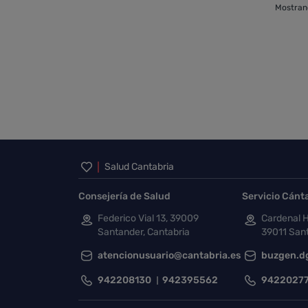
Mostrand
Inicio del pie de página
Salud Cantabria
Consejería de Salud
Servicio Cánt
Federico Vial 13, 39009
Cardenal H
Santander, Cantabria
39011 Sant
atencionusuario@cantabria.es
buzgen.d
942208130
942395562
9422027