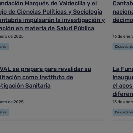
ndación Marqués de Valdecilla y el
Cantab
io de Ciencias Políticas y Sociología
nacion
ntabria impulsarán la investigación y
décimo
ación en materia de Salud Pública
nero de 2025
16 de ener
anía
Ciudadaní
IVAL se prepara para revalidar su
La Fund
ditación como Instituto de
inaugur
tigación Sanitaria
el acos
diferen
Valdeci
nero de 2025
13 de ener
anía
Ciudadaní