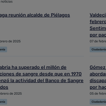
 noticias
zada
aga reunión alcalde de Piélagos
Valdeci
febrero
y ordenar
Sentimi
por pa
ebrero de 2025
07 de febr
anía
Ciudadaní
bria ha superado el millón de
Gómez 
ciones de sangre desde que en 1970
abordar
nzó la actividad del Banco de Sangre
discap
idos
por ha
ebrero de 2025
05 de febr
anía
Ciudadaní