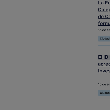
La Fu
Coleg
de Ca
form
16 de e
Ciudad
El ID
acre
Inves
15 de e
Ciudad