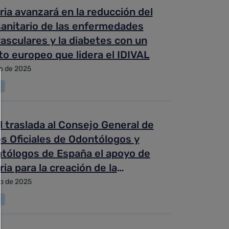
ia avanzará en la reducción del
sanitario de las enfermedades
asculares y la diabetes con un
o europeo que lidera el IDIVAL
o de 2025
a
 traslada al Consejo General de
s Oficiales de Odontólogos y
tólogos de España el apoyo de
ia para la creación de la
lidad
o de 2025
a