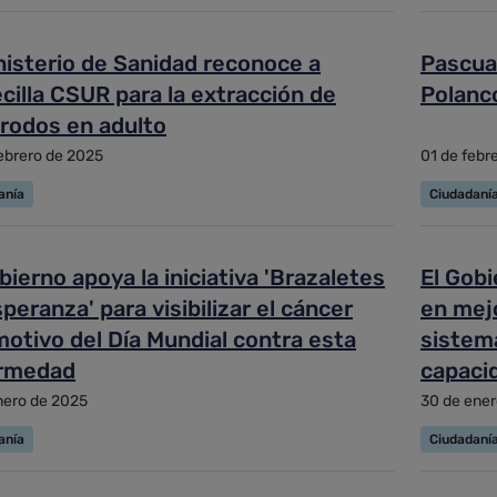
nisterio de Sanidad reconoce a
Pascual
cilla CSUR para la extracción de
Polanco
trodos en adulto
ebrero de 2025
01 de febr
anía
Ciudadaní
bierno apoya la iniciativa 'Brazaletes
El Gobi
peranza' para visibilizar el cáncer
en mejo
otivo del Día Mundial contra esta
sistema
rmedad
capaci
nero de 2025
30 de ener
anía
Ciudadaní